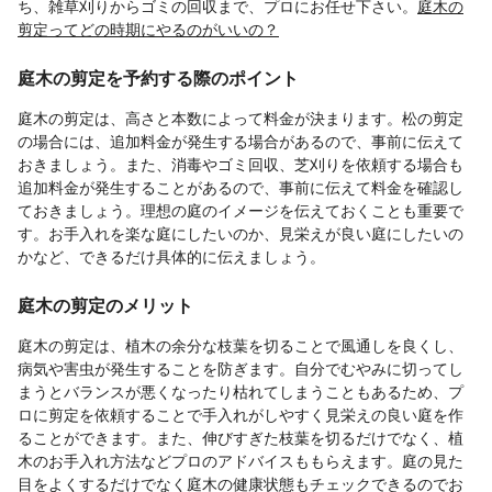
ち、雑草刈りからゴミの回収まで、プロにお任せ下さい。
庭木の
剪定ってどの時期にやるのがいいの？
庭木の剪定を予約する際のポイント
庭木の剪定は、高さと本数によって料金が決まります。松の剪定
の場合には、追加料金が発生する場合があるので、事前に伝えて
おきましょう。また、消毒やゴミ回収、芝刈りを依頼する場合も
追加料金が発生することがあるので、事前に伝えて料金を確認し
ておきましょう。理想の庭のイメージを伝えておくことも重要で
す。お手入れを楽な庭にしたいのか、見栄えが良い庭にしたいの
かなど、できるだけ具体的に伝えましょう。
庭木の剪定のメリット
庭木の剪定は、植木の余分な枝葉を切ることで風通しを良くし、
病気や害虫が発生することを防ぎます。自分でむやみに切ってし
まうとバランスが悪くなったり枯れてしまうこともあるため、プ
ロに剪定を依頼することで手入れがしやすく見栄えの良い庭を作
ることができます。また、伸びすぎた枝葉を切るだけでなく、植
木のお手入れ方法などプロのアドバイスももらえます。庭の見た
目をよくするだけでなく庭木の健康状態もチェックできるのでお