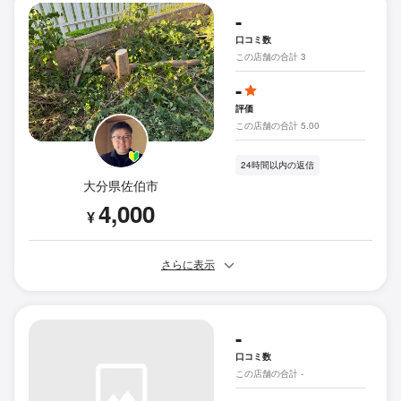
-
口コミ数
この店舗の合計 3
-
評価
この店舗の合計 5.00
24時間以内の返信
大分県佐伯市
4,000
¥
さらに表示
-
口コミ数
この店舗の合計 -