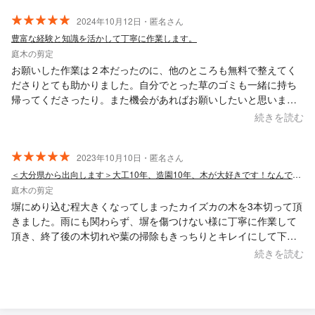
2024年10月12日・匿名さん
豊富な経験と知識を活かして丁寧に作業します。
庭木の剪定
お願いした作業は２本だったのに、他のところも無料で整えてく
ださりとても助かりました。自分でとった草のゴミも一緒に持ち
帰ってくださったり。また機会があればお願いしたいと思いま
す。
続きを読む
2023年10月10日・匿名さん
＜大分県から出向します＞大工10年、造園10年、木が大好きです！なんでも相談OK
庭木の剪定
塀にめり込む程大きくなってしまったカイズカの木を3本切って頂
きました。雨にも関わらず、塀を傷つけない様に丁寧に作業して
頂き、終了後の木切れや葉の掃除もきっちりとキレイにして下さ
いました。 依頼、見積もりからとても気さくに対応して下さり、
続きを読む
大変信頼の出来る方だと安心してお任せする事が出来ました。価
格もお庭の○○・・とくらべとても良心的でした。お願いして良か
ったです。