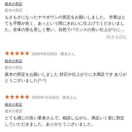
植木の剪定
庭木の剪定
もさもさになったヤマボウシの剪定をお願いしました。 作業はと
ても手際が良く、あっという間にきれいに仕上げてくださいまし
た。全体の形も美しく整い、自然でバランスの良い仕上がりに大
満足です。下の方の枝もすっきりと剪定していただいたおかげで
続きを読む
風通しが良くなり、木全体が明るい印象になりました。 作業後の
掃除もとても丁寧で、庭もすっかりきれいになっていました。最
初から最後まで安心してお任せできる業者さんです。また機会が
2026年6月29日・匿名さん
あればぜひお願いしたいと思います。
植木の剪定
庭木の剪定
庭木の剪定をお願いしました 対応や仕上がりに大満足です ありが
とうございました(^-^)
2025年10月26日・匿名さん
植木の剪定
庭木の剪定
とても感じの良い業者さんで、相談しながら、満足いく形に剪定
していただきました。ありがとうございました。