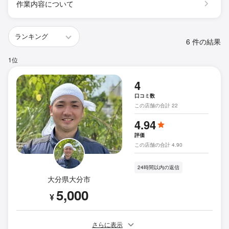
作業内容について
6 件の結果
1位
4
口コミ数
この店舗の合計 22
4.94
評価
この店舗の合計 4.90
24時間以内の返信
大分県大分市
5,000
¥
さらに表示