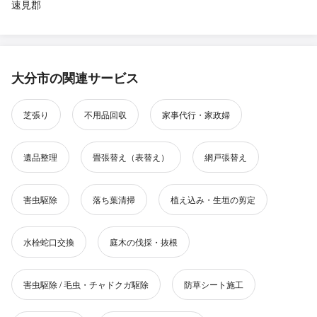
速見郡
大分市の関連サービス
芝張り
不用品回収
家事代行・家政婦
遺品整理
畳張替え（表替え）
網戸張替え
害虫駆除
落ち葉清掃
植え込み・生垣の剪定
水栓蛇口交換
庭木の伐採・抜根
害虫駆除 / 毛虫・チャドクガ駆除
防草シート施工