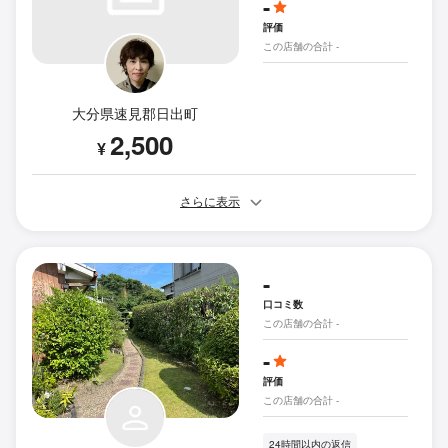
-
評価
この店舗の合計 -
大分県速見郡日出町
2,500
¥
さらに表示
-
口コミ数
この店舗の合計 -
-
評価
この店舗の合計 -
24時間以内の返信