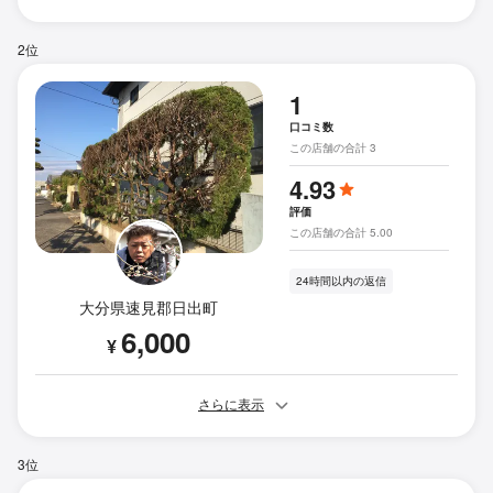
2位
1
口コミ数
この店舗の合計 3
4.93
評価
この店舗の合計 5.00
24時間以内の返信
大分県速見郡日出町
6,000
¥
さらに表示
3位