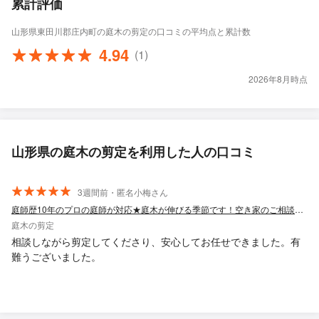
累計評価
山形県東田川郡庄内町の庭木の剪定の口コミの平均点と累計数
4.94
(1)
2026年8月時点
山形県の庭木の剪定を利用した人の口コミ
3週間前・匿名小梅さん
庭師歴10年のプロの庭師が対応★庭木が伸びる季節です！空き家のご相談も歓迎！
庭木の剪定
相談しながら剪定してくださり、安心してお任せできました。有
難うございました。