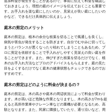
追加料金が発生することがあるので、事前に伝えて料金を確認し
ておきましょう。理想の庭のイメージを伝えておくことも重要で
す。お手入れを楽な庭にしたいのか、見栄えが良い庭にしたいの
かなど、できるだけ具体的に伝えましょう。
庭木の剪定のメリット
庭木の剪定は、植木の余分な枝葉を切ることで風通しを良くし、
病気や害虫が発生することを防ぎます。自分でむやみに切ってし
まうとバランスが悪くなったり枯れてしまうこともあるため、プ
ロに剪定を依頼することで手入れがしやすく見栄えの良い庭を作
ることができます。また、伸びすぎた枝葉を切るだけでなく、植
木のお手入れ方法などプロのアドバイスももらえます。庭の見た
目をよくするだけでなく庭木の健康状態もチェックできるのでお
すすめです。
庭木の剪定はどのように料金が決まるの？
庭木の剪定は、木の高さや庭木の周辺状況によって料金が変わり
ます。木が高いほど危険な作業となりますし、木の高さが7mを超
えると高所作業車やクレーン車などの重機が必要となるため、高
額となります。また、民家に隣接していたり、通り沿いなど、周