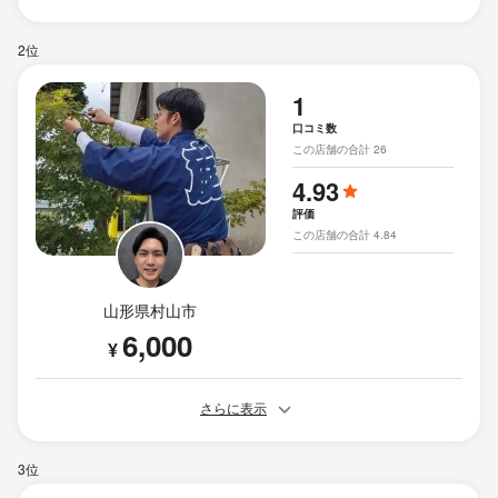
2位
1
口コミ数
この店舗の合計 26
4.93
評価
この店舗の合計 4.84
山形県村山市
6,000
¥
さらに表示
3位