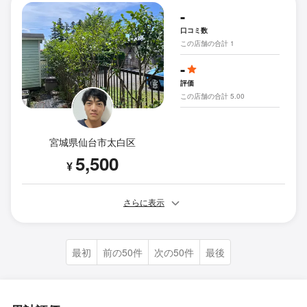
-
口コミ数
この店舗の合計 1
-
評価
この店舗の合計 5.00
宮城県仙台市太白区
5,500
¥
さらに表示
最初
前の50件
次の50件
最後