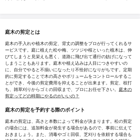
庭木の剪定とは
庭木の手入れや植木の剪定、背丈の調整をプロが行ってくれるサ
ービスです。庭に植えた松や梅、ツツジや桜といった植木は、伸
びてしまうと見栄えも悪く、道路に飛び出て通行の妨げになって
しまうこともあります。庭木や植え込みは人目につきやすいの
に、自分でやると不揃いになったり不恰好になりがちです。定期
的に剪定することで木の高さやボリュームをコントロールするこ
とができ、今後の剪定費用を抑えることが出来ます。剪定、枝打
ち、雑草刈りからゴミの回収まで、プロにお任せ下さい。
庭木の
剪定ってどの時期にやるのがいいの？
庭木の剪定を予約する際のポイント
庭木の剪定は、高さと本数によって料金が決まります。松の剪定
の場合には、追加料金が発生する場合があるので、事前に伝えて
おきましょう。また、消毒やゴミ回収、芝刈りを依頼する場合も