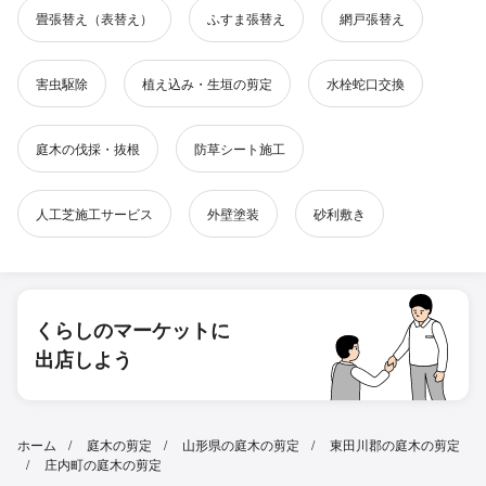
畳張替え（表替え）
ふすま張替え
網戸張替え
害虫駆除
植え込み・生垣の剪定
水栓蛇口交換
庭木の伐採・抜根
防草シート施工
人工芝施工サービス
外壁塗装
砂利敷き
くらしのマーケットに
出店しよう
ホーム
庭木の剪定
山形県の庭木の剪定
東田川郡の庭木の剪定
庄内町の庭木の剪定