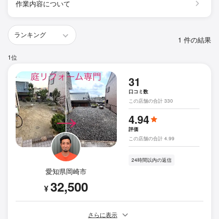
作業内容について
1 件の結果
1位
31
口コミ数
この店舗の合計 330
4.94
評価
この店舗の合計 4.99
24時間以内の返信
愛知県岡崎市
32,500
¥
さらに表示