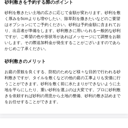
砂利敷きを予約する際のポイント
砂利を敷きたい土地の広さに応じて金額が変わります。砂利を敷
く厚みを5cmよりも増やしたい、除草剤を撒きたいなどのご要望
はオプションにてご予約ください。砂利は予約金額に含まれてお
り、出店者が準備をします。砂利敷きに用いられる一般的な砂利
ですが、ご希望の色や形状等があればメッセージにて調整をお願
いします。その際追加料金が発生することがございますのであら
かじめご了承ください。
砂利敷きのメリット
お庭の景観を良くする、防犯のためなど様々な目的で行われる砂
利敷きですが、タイルを敷くなどの他の庭の工事よりも安価に行
うことができます。砂利を敷く前に水たまりができないように土
地を平らにしたり、重い砂利を運ぶのは大変です。プロに砂利敷
きを依頼すれば砂利の用意から土地の整備、砂利の敷き詰めまで
をお任せすることができます。