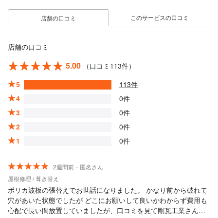
このサービスの口コミ
店舗の口コミ
店舗の口コミ
5.00
（口コミ113件）
5
113件
4
0件
3
0件
2
0件
1
0件
2週間前・匿名さん
屋根修理 / 葺き替え
ポリカ波板の張替えでお世話になりました。 かなり前から破れて
穴があいた状態でしたが どこにお願いして良いかわからず費用も
心配で長い間放置していましたが、口コミを見て剛瓦工業さんに