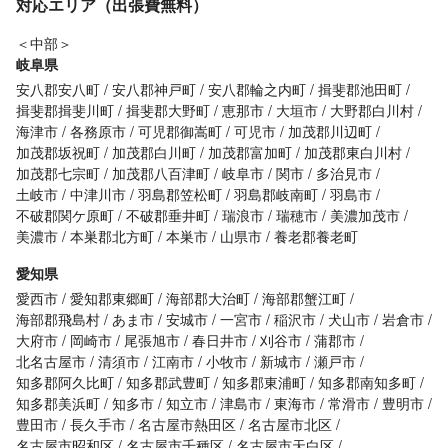
対応エリア（出張費無料）
＜中部＞
岐阜県
安八郡安八町
安八郡神戸町
安八郡輪之内町
揖斐郡池田町
揖斐郡揖斐川町
揖斐郡大野町
恵那市
大垣市
大野郡白川村
海津市
各務原市
可児郡御嵩町
可児市
加茂郡川辺町
加茂郡坂祝町
加茂郡白川町
加茂郡富加町
加茂郡東白川村
加茂郡七宗町
加茂郡八百津町
岐阜市
関市
多治見市
土岐市
中津川市
羽島郡笠松町
羽島郡岐南町
羽島市
不破郡関ケ原町
不破郡垂井町
瑞浪市
瑞穂市
美濃加茂市
美濃市
本巣郡北方町
本巣市
山県市
養老郡養老町
愛知県
愛西市
愛知郡東郷町
海部郡大治町
海部郡蟹江町
海部郡飛島村
あま市
安城市
一宮市
稲沢市
犬山市
岩倉市
大府市
岡崎市
尾張旭市
春日井市
刈谷市
蒲郡市
北名古屋市
清須市
江南市
小牧市
新城市
瀬戸市
知多郡阿久比町
知多郡武豊町
知多郡東浦町
知多郡南知多町
知多郡美浜町
知多市
知立市
津島市
東海市
常滑市
豊明市
豊田市
長久手市
名古屋市熱田区
名古屋市北区
名古屋市昭和区
名古屋市千種区
名古屋市天白区