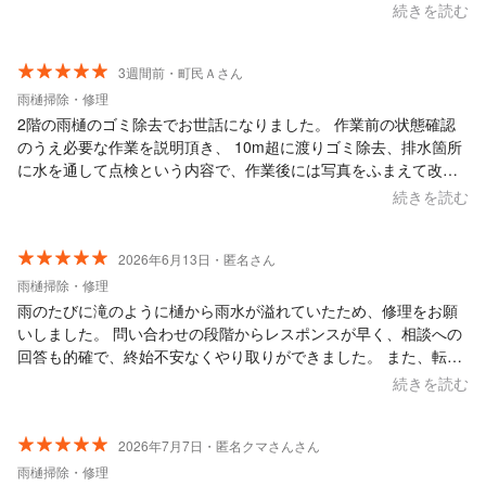
お願いしました。 見積りからとても丁寧な対応で安心してお願い
続きを読む
する事ができました。施工も短時間でとても綺麗にして頂き、も
う少し早くお願いすれば良かったと思っています。また是非お願
いしたいです。 本当にありがとうございました！
3週間前・町民Ａさん
雨樋掃除・修理
2階の雨樋のゴミ除去でお世話になりました。 作業前の状態確認
のうえ必要な作業を説明頂き、 10m超に渡りゴミ除去、排水箇所
に水を通して点検という内容で、作業後には写真をふまえて改善
箇所を見せて頂いたので、大変安心できました。 暑い中の作業あ
続きを読む
りがとうございました。
2026年6月13日・匿名さん
雨樋掃除・修理
雨のたびに滝のように樋から雨水が溢れていたため、修理をお願
いしました。 問い合わせの段階からレスポンスが早く、相談への
回答も的確で、終始不安なくやり取りができました。 また、転居
予定があるため「最低限の処置で」とお願いしたところ、こちら
続きを読む
の事情にも快く応じてくださいましたし、作業状況も画像でわか
りやすく説明していただき、非常にスムーズで信頼できる対応で
した。 ありがとうございました。
2026年7月7日・匿名クマさんさん
雨樋掃除・修理