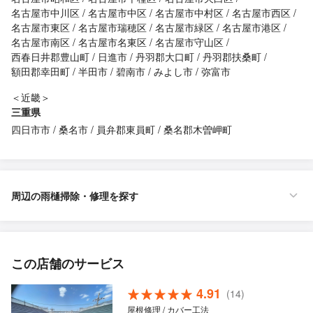
名古屋市中川区
名古屋市中区
名古屋市中村区
名古屋市西区
名古屋市東区
名古屋市瑞穂区
名古屋市緑区
名古屋市港区
名古屋市南区
名古屋市名東区
名古屋市守山区
西春日井郡豊山町
日進市
丹羽郡大口町
丹羽郡扶桑町
額田郡幸田町
半田市
碧南市
みよし市
弥富市
＜近畿＞
三重県
四日市市
桑名市
員弁郡東員町
桑名郡木曽岬町
周辺の雨樋掃除・修理を探す
この店舗のサービス
4.91
(14)
屋根修理 / カバー工法