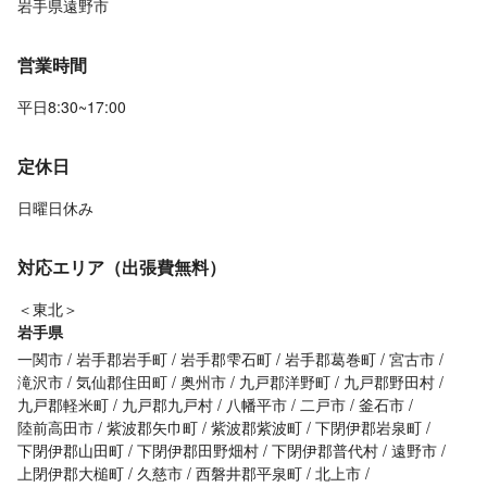
岩手県遠野市
営業時間
平日8:30~17:00
定休日
日曜日休み
対応エリア（出張費無料）
＜東北＞
岩手県
一関市
岩手郡岩手町
岩手郡雫石町
岩手郡葛巻町
宮古市
滝沢市
気仙郡住田町
奥州市
九戸郡洋野町
九戸郡野田村
九戸郡軽米町
九戸郡九戸村
八幡平市
二戸市
釜石市
陸前高田市
紫波郡矢巾町
紫波郡紫波町
下閉伊郡岩泉町
下閉伊郡山田町
下閉伊郡田野畑村
下閉伊郡普代村
遠野市
上閉伊郡大槌町
久慈市
西磐井郡平泉町
北上市