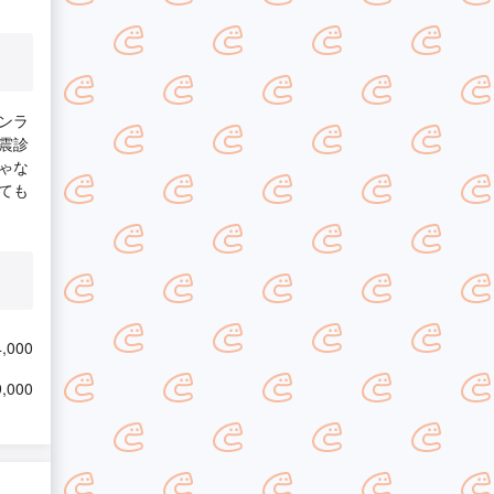
ンラ
震診
ゃな
ても
,000
,000