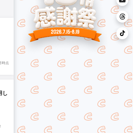
8月時点
用し
心