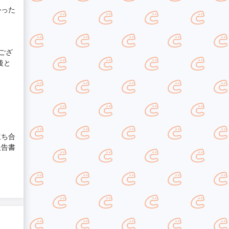
かった
ござ
後と
立ち合
報告書