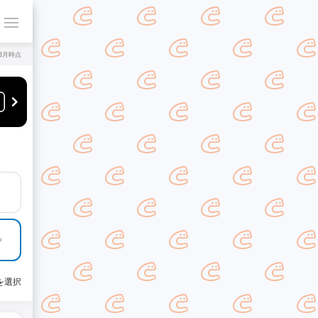
年8月時点
を選択