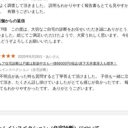
よく調査して頂きました。 説明もわかりやすく報告書もとても見やす
。 有難うございました。
店舗からの返信
A.Y様 この度は、大切なご自宅の診断をお任せいただき誠にありがとう
いました。総じてご満足いただけたようで、大変うれしく思います。 今
もどうぞよろしくお願いいたします。
2020年6月26日・あいさん
ュア住宅診断は戸建は新築中古も一律66000円(税込)床下天井裏潜入も標準！
ムインスペクション（住宅診断）
不明点があった時も質問すると丁寧答えて頂けました。 子供も一緒に
て頂き、たくさん話し掛けていましたがとても感じが良かったです。 
てもわかりやすかったです。 ありがとうございます。