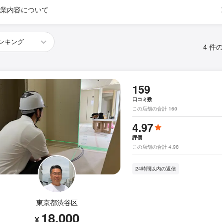
業内容について
4 件
159
口コミ数
この店舗の合計 160
4.97
評価
この店舗の合計 4.98
24時間以内の返信
東京都渋谷区
18,000
¥