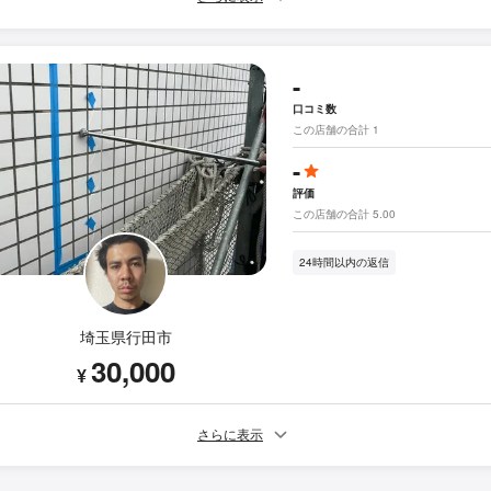
-
口コミ数
この店舗の合計 1
-
評価
この店舗の合計 5.00
24時間以内の返信
埼玉県行田市
30,000
¥
さらに表示