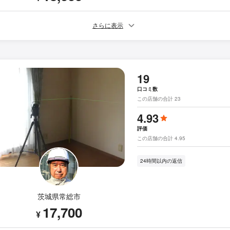
さらに表示
19
口コミ数
この店舗の合計 23
4.93
評価
この店舗の合計 4.95
24時間以内の返信
茨城県常総市
17,700
¥