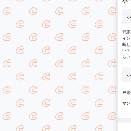
ホ
ホ
群馬
イン
断し
い？
らい
ホ
戸建
マン