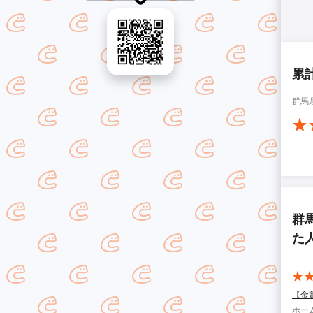
累
群馬
群
た
【金
ホー