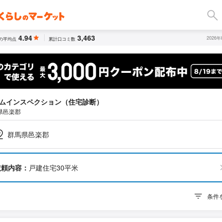
4.94
3,463
2026
の平均点
累計口コミ数
ムインスペクション（住宅診断）
県邑楽郡
群馬県邑楽郡
依頼内容：
戸建住宅30平米
条件