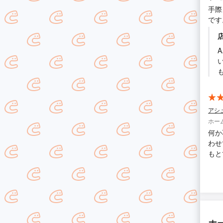
手際
です
アシ
ホー
何か
わせ
もと