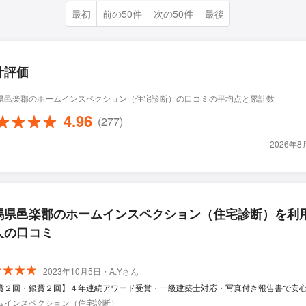
最初
前の50件
次の50件
最後
計評価
県邑楽郡のホームインスペクション（住宅診断）の口コミの平均点と累計数
4.96
(277)
2026年
馬県邑楽郡のホームインスペクション（住宅診断）を利
人の口コミ
2023年10月5日・A.Yさん
賞２回・銀賞２回】４年連続アワード受賞・一級建築士対応・写真付き報告書で安
ムインスペクション（住宅診断）