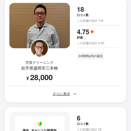
18
口コミ数
この店舗の合計 144
4.75
評価
この店舗の合計 4.95
24時間以内の返信
空室クリーニング
岩手県盛岡市三本柳
28,000
¥
さらに表示
6
口コミ数
この店舗の合計 22