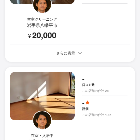
空室クリーニング
岩手県八幡平市
20,000
¥
さらに表示
-
口コミ数
この店舗の合計 28
-
評価
この店舗の合計 4.85
在室・入居中