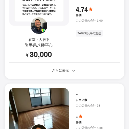
4.74
評価
この店舗の合計 5.00
24時間以内の返信
在室・入居中
岩手県八幡平市
30,000
¥
さらに表示
-
口コミ数
この店舗の合計 28
-
評価
この店舗の合計 4.85