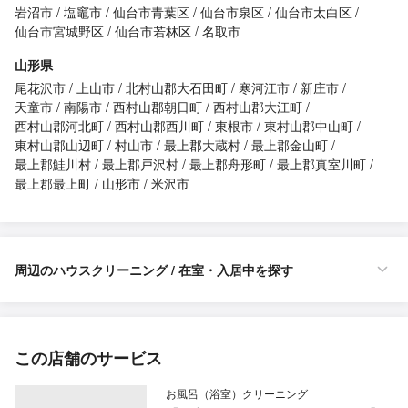
岩沼市
塩竈市
仙台市青葉区
仙台市泉区
仙台市太白区
仙台市宮城野区
仙台市若林区
名取市
山形県
尾花沢市
上山市
北村山郡大石田町
寒河江市
新庄市
天童市
南陽市
西村山郡朝日町
西村山郡大江町
西村山郡河北町
西村山郡西川町
東根市
東村山郡中山町
東村山郡山辺町
村山市
最上郡大蔵村
最上郡金山町
最上郡鮭川村
最上郡戸沢村
最上郡舟形町
最上郡真室川町
最上郡最上町
山形市
米沢市
周辺のハウスクリーニング / 在室・入居中を探す
この店舗のサービス
お風呂（浴室）クリーニング