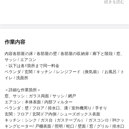
きた点も良かったと感じています。
続きを読む
作業内容
内容各部屋の床 / 各部屋の壁 / 各部屋の収納扉 / 廊下と階段 / 窓、
サッシ / エアコン
・以下は各1箇所まで同一料金
ベランダ / 玄関 / キッチン / レンジフード（換気扇） / お風呂 / ト
イレ / 洗面所
＜詳細な作業箇所＞
窓、サッシ：ガラス両面 / サッシ / 網戸
エアコン：本体表面 / 内部フィルター
ベランダ：壁 / フロア / 排水口、溝 / 室外機周り / 手すり
玄関：フロア / 玄関ドア内側 / シューズボックス表面
キッチン：シンク / ガス台（ガステーブル） / ガスコンロ / IHクッ
キングヒーター/ 戸棚表面 / 照明 / 蛇口 / 壁面 / 窓 / グリル / 排水口