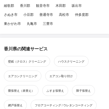
綾歌郡
香川郡
観音寺市
木田郡
坂出市
さぬき市
小豆郡
善通寺市
高松市
仲多度郡
東かがわ市
丸亀市
三豊市
香川県の関連サービス
壁紙（クロス）クリーニング
ハウスクリーニング
エアコンクリーニング
エアコン取り付け
畳張替え（表替え）
ふすま張替え
障子張替え
網戸張替え
フロアコーティング / ウレタンコーティング