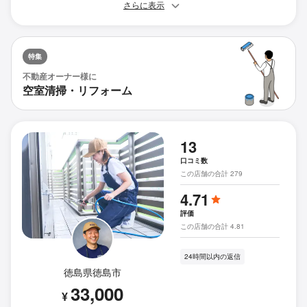
さらに表示
特集
不動産オーナー様に
空室清掃・リフォーム
13
口コミ数
この店舗の合計 279
4.71
評価
この店舗の合計 4.81
24時間以内の返信
徳島県徳島市
33,000
¥