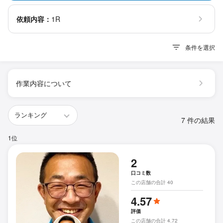
依頼内容：
1R
条件を選択
作業内容について
7 件の結果
1位
2
口コミ数
この店舗の合計 40
4.57
評価
この店舗の合計 4.72