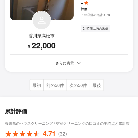
-
評価
この店舗の合計 4.78
24時間以内の返信
香川県高松市
22,000
¥
さらに表示
最初
前の50件
次の50件
最後
累計評価
香川県のハウスクリーニング / 空室クリーニングの口コミの平均点と累計数
4.71
(32)