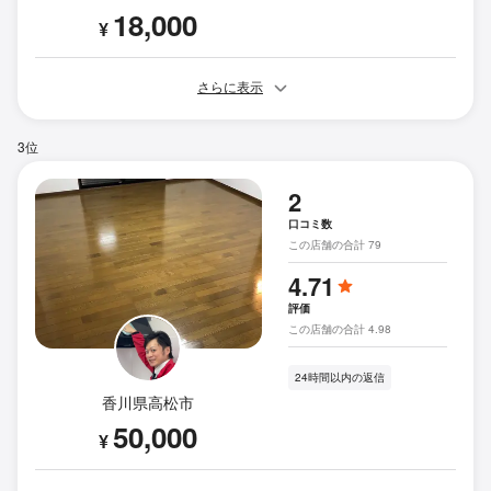
18,000
¥
さらに表示
3位
2
口コミ数
この店舗の合計 79
4.71
評価
この店舗の合計 4.98
24時間以内の返信
香川県高松市
50,000
¥