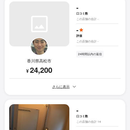
-
口コミ数
この店舗の合計 -
-
評価
この店舗の合計 -
24時間以内の返信
香川県高松市
24,200
¥
さらに表示
-
口コミ数
この店舗の合計 14