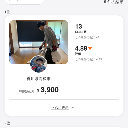
9 件の結果
1位
13
口コミ数
この店舗の合計 43
4.88
評価
この店舗の合計 4.83
香川県高松市
3,900
¥
1時間あたり
さらに表示
2位