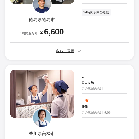
24時間以内の返信
徳島県徳島市
6,600
¥
1時間あたり
さらに表示
-
口コミ数
この店舗の合計 1
-
評価
この店舗の合計 5.00
香川県高松市