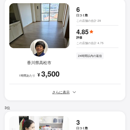
6
口コミ数
この店舗の合計 29
4.85
評価
この店舗の合計 4.75
24時間以内の返信
香川県高松市
3,500
¥
1時間あたり
さらに表示
3位
3
口コミ数