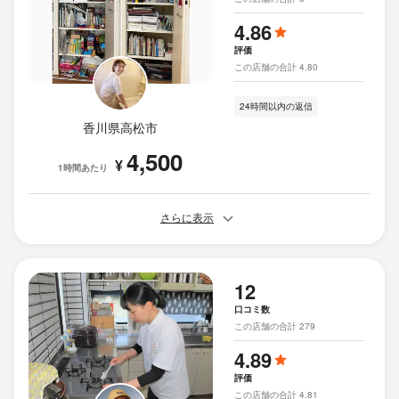
4.86
評価
この店舗の合計 4.80
24時間以内の返信
香川県高松市
4,500
¥
1時間あたり
さらに表示
12
口コミ数
この店舗の合計 279
4.89
評価
この店舗の合計 4.81