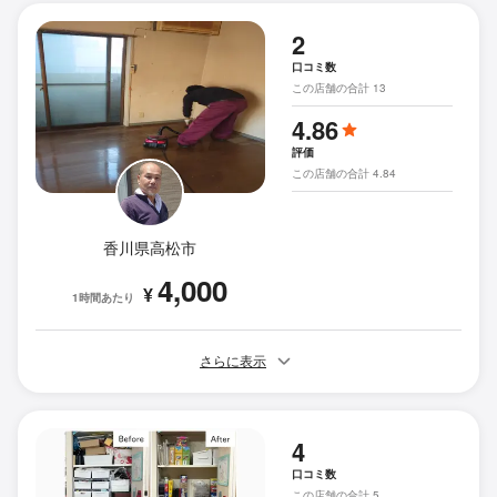
2
口コミ数
この店舗の合計 13
4.86
評価
この店舗の合計 4.84
香川県高松市
4,000
¥
1時間あたり
さらに表示
4
口コミ数
この店舗の合計 5