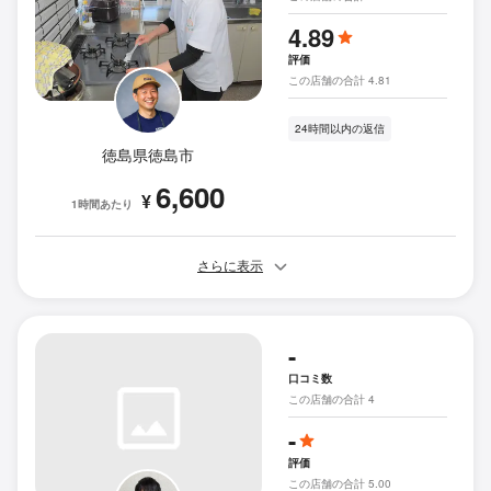
4.89
評価
この店舗の合計 4.81
24時間以内の返信
徳島県徳島市
6,600
¥
1時間あたり
さらに表示
-
口コミ数
この店舗の合計 4
-
評価
この店舗の合計 5.00