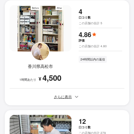
4
口コミ数
この店舗の合計 5
4.86
評価
この店舗の合計 4.80
24時間以内の返信
香川県高松市
4,500
¥
1時間あたり
さらに表示
12
口コミ数
この店舗の合計 279