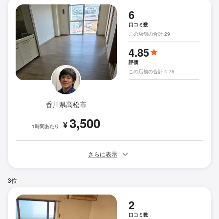
6
口コミ数
この店舗の合計 29
4.85
評価
この店舗の合計 4.75
香川県高松市
3,500
¥
1時間あたり
さらに表示
3位
2
口コミ数