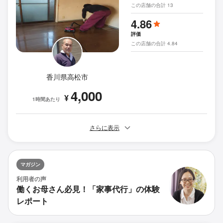
この店舗の合計 13
4.86
評価
この店舗の合計 4.84
香川県高松市
4,000
¥
1時間あたり
さらに表示
マガジン
利用者の声
働くお母さん必見！「家事代行」の体験
レポート