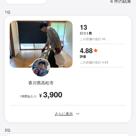
6 件の結果
1位
13
口コミ数
この店舗の合計 43
4.88
評価
この店舗の合計 4.83
香川県高松市
3,900
¥
1時間あたり
さらに表示
2位