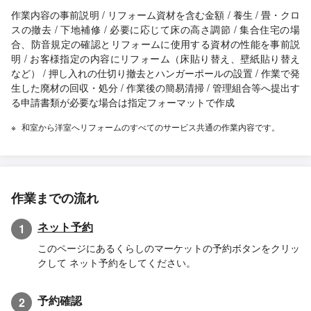
作業内容の事前説明 / リフォーム資材を含む金額 / 養生 / 畳・クロ
スの撤去 / 下地補修 / 必要に応じて床の高さ調節 / 集合住宅の場
合、防音規定の確認とリフォームに使用する資材の性能を事前説
明 / お客様指定の内容にリフォーム（床貼り替え、壁紙貼り替え
など） / 押し入れの仕切り撤去とハンガーポールの設置 / 作業で発
生した廃材の回収・処分 / 作業後の簡易清掃 / 管理組合等へ提出す
る申請書類が必要な場合は指定フォーマットで作成
和室から洋室へリフォームのすべてのサービス共通の作業内容です。
作業までの流れ
ネット予約
1
このページにあるくらしのマーケットの予約ボタンをクリッ
クして ネット予約をしてください。
予約確認
2