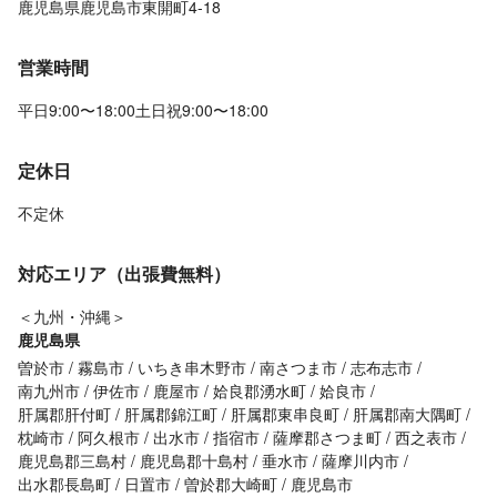
鹿児島県鹿児島市東開町4-18
営業時間
平日9:00〜18:00土日祝9:00〜18:00
定休日
不定休
対応エリア（出張費無料）
＜九州・沖縄＞
鹿児島県
曽於市
霧島市
いちき串木野市
南さつま市
志布志市
南九州市
伊佐市
鹿屋市
姶良郡湧水町
姶良市
肝属郡肝付町
肝属郡錦江町
肝属郡東串良町
肝属郡南大隅町
枕崎市
阿久根市
出水市
指宿市
薩摩郡さつま町
西之表市
鹿児島郡三島村
鹿児島郡十島村
垂水市
薩摩川内市
出水郡長島町
日置市
曽於郡大崎町
鹿児島市