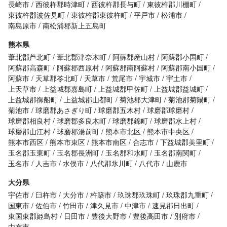
長崎市
西彼杵郡時津町
西彼杵郡長与町
東彼杵郡川棚町
東彼杵郡波佐見町
東彼杵郡東彼杵町
平戸市
松浦市
南島原市
南松浦郡新上五島町
熊本県
葦北郡芦北町
葦北郡津奈木町
阿蘇郡産山村
阿蘇郡小国町
阿蘇郡高森町
阿蘇郡西原村
阿蘇郡南阿蘇村
阿蘇郡南小国町
阿蘇市
天草郡苓北町
天草市
荒尾市
宇城市
宇土市
上天草市
上益城郡嘉島町
上益城郡甲佐町
上益城郡益城町
上益城郡御船町
上益城郡山都町
菊池郡大津町
菊池郡菊陽町
菊池市
球磨郡あさぎり町
球磨郡五木村
球磨郡球磨村
球磨郡相良村
球磨郡多良木町
球磨郡錦町
球磨郡水上村
球磨郡山江村
球磨郡湯前町
熊本市北区
熊本市中央区
熊本市西区
熊本市東区
熊本市南区
合志市
下益城郡美里町
玉名郡玉東町
玉名郡長洲町
玉名郡和水町
玉名郡南関町
玉名市
人吉市
水俣市
八代郡氷川町
八代市
山鹿市
大分県
宇佐市
臼杵市
大分市
杵築市
玖珠郡玖珠町
玖珠郡九重町
国東市
佐伯市
竹田市
津久見市
中津市
速見郡日出町
東国東郡姫島村
日田市
豊後大野市
豊後高田市
別府市
由布市