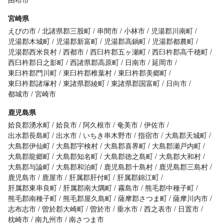
宮崎県
えびの市
北諸県郡三股町
串間市
小林市
児湯郡川南町
児湯郡木城町
児湯郡新富町
児湯郡高鍋町
児湯郡都農町
児湯郡西米良村
西都市
西臼杵郡五ヶ瀬町
西臼杵郡高千穂町
西臼杵郡日之影町
西諸県郡高原町
日南市
延岡市
東臼杵郡門川町
東臼杵郡椎葉村
東臼杵郡美郷町
東臼杵郡諸塚村
東諸県郡綾町
東諸県郡国富町
日向市
都城市
宮崎市
鹿児島県
姶良郡湧水町
姶良市
阿久根市
奄美市
伊佐市
出水郡長島町
出水市
いちき串木野市
指宿市
大島郡天城町
大島郡伊仙町
大島郡宇検村
大島郡喜界町
大島郡瀬戸内町
大島郡龍郷町
大島郡知名町
大島郡徳之島町
大島郡大和村
大島郡与論町
大島郡和泊町
鹿児島郡十島村
鹿児島郡三島村
鹿児島市
鹿屋市
肝属郡肝付町
肝属郡錦江町
肝属郡東串良町
肝属郡南大隅町
霧島市
熊毛郡中種子町
熊毛郡南種子町
熊毛郡屋久島町
薩摩郡さつま町
薩摩川内市
志布志市
曽於郡大崎町
曽於市
垂水市
西之表市
日置市
枕崎市
南九州市
南さつま市