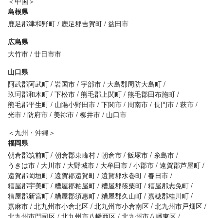
＜中国＞
島根県
鹿足郡津和野町
鹿足郡吉賀町
益田市
広島県
大竹市
廿日市市
山口県
阿武郡阿武町
岩国市
宇部市
大島郡周防大島町
玖珂郡和木町
下松市
熊毛郡上関町
熊毛郡田布施町
熊毛郡平生町
山陽小野田市
下関市
周南市
長門市
萩市
光市
防府市
美祢市
柳井市
山口市
＜九州・沖縄＞
福岡県
朝倉郡筑前町
朝倉郡東峰村
朝倉市
飯塚市
糸島市
うきは市
大川市
大野城市
大牟田市
小郡市
遠賀郡芦屋町
遠賀郡岡垣町
遠賀郡遠賀町
遠賀郡水巻町
春日市
糟屋郡宇美町
糟屋郡粕屋町
糟屋郡篠栗町
糟屋郡志免町
糟屋郡新宮町
糟屋郡須惠町
糟屋郡久山町
嘉穂郡桂川町
嘉麻市
北九州市小倉北区
北九州市小倉南区
北九州市戸畑区
北九州市門司区
北九州市八幡西区
北九州市八幡東区