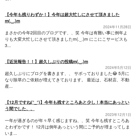
【今年も残りわずか！】今年は超大忙しにさせて頂きました
m(._.)m
2024年11月28日
まさかの今年2回目のブログです、、笑 今年は有難い事に例年よ
りも大変大忙しにさせて頂きましたm(._.)m にこにこサービスも
3...
【近況報告！！】超久しぶりの投稿m(._.)m
2024年5月12日
超久しぶりにブログを書きます、、 サボっておりました😂 5月に
なり除草のご依頼が増えてきております。 最近は、石材店、不動
産...
【12月ですね(°_°)】今年も残すところあと少し！本当にあっとい
う間でした、、
2023年12月1日
一年が過ぎるのが年々早く感じますね、、笑 今年も残すところあ
とわずかです！ 12月は例年あっという間にご予約が埋まってしま
いま...