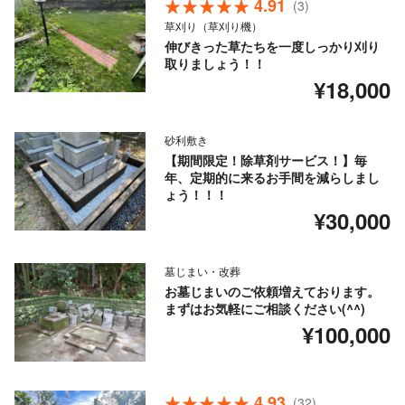
4.91
(3)
草刈り（草刈り機）
伸びきった草たちを一度しっかり刈り
取りましょう！！
¥18,000
砂利敷き
【期間限定！除草剤サービス！】毎
年、定期的に来るお手間を減らしまし
ょう！！！
¥30,000
墓じまい・改葬
お墓じまいのご依頼増えております。
まずはお気軽にご相談ください(^^)
¥100,000
4.93
(32)