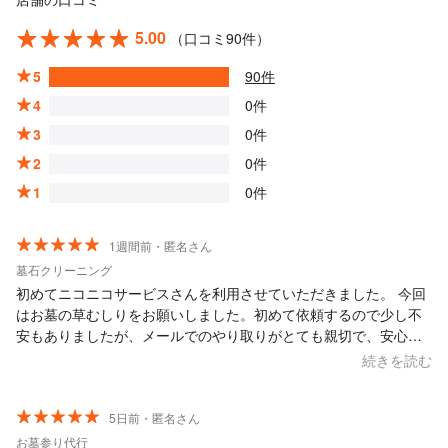
5.00
（口コミ90件）
5
90件
4
0件
3
0件
2
0件
1
0件
1週間前・匿名さん
墓石クリーニング
初めてニコニコサービスさんを利用させていただきました。 今回
はお墓の草むしりをお願いしました。初めて依頼するので少し不
安もありましたが、メールでのやり取りがとても親切で、安心し
てお願いすることができました。 田舎の集落にあるような辺鄙な
続きを読む
場所で、竹や雑草が生い茂っている状態でしたが、快く引き受け
てくださいました。作業前後の写真も送っていただき、丁寧なお
仕事ぶりがよく分かりました。 除草だけでなく、お墓の苔までき
5日前・匿名さん
れいに取り、水洗いまでしていただいて、本当に見違えるほどき
お墓参り代行