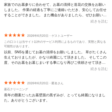
れいになっていました。 自分ではなかなかできない作業だったの
家族でのお墓参りに合わせて、お墓の清掃と造花の交換をお願い
で、本当に感謝しています。お願いして良かったです。ありがと
しました。 作業の経過も丁寧にご連絡いただき、安心してお任せ
うございました。
することができました。 また機会がありましたら、ぜひお願いし
たいと思います。
続きを読む
2026年6月20日・ゲストユーザー
この口コミは当サイト以外のサービス利用によるものであり、実態と異なる
可能性があります。
以前、SNSを通じてお墓の清掃をお願いしました。 草がたくさん
生えておりましたが、かなり綺麗にして頂きました。 そしてこの
度、そのお墓をお墓じまいする事になり再びご依頼させて頂きま
したが、整地まで綺麗にして頂き、なおかつ親身になってご対応
続きを読む
頂き本当に満足です。 ありがとうございました。
2026年6月20日・匿名さん
墓石クリーニング
長年の懸案だったお墓壁面の黒ずみが、とっても綺麗になりまし
た。ありがとうございます。