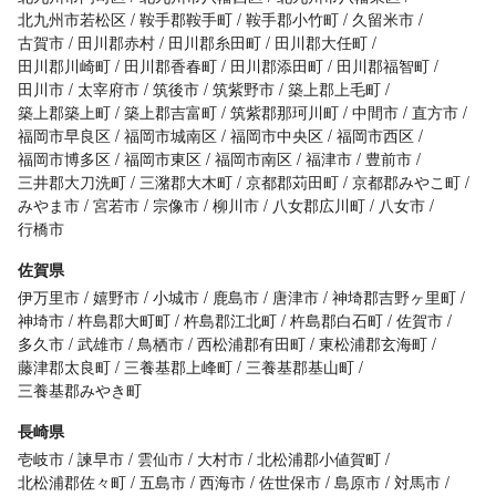
北九州市若松区
鞍手郡鞍手町
鞍手郡小竹町
久留米市
古賀市
田川郡赤村
田川郡糸田町
田川郡大任町
田川郡川崎町
田川郡香春町
田川郡添田町
田川郡福智町
田川市
太宰府市
筑後市
筑紫野市
築上郡上毛町
築上郡築上町
築上郡吉富町
筑紫郡那珂川町
中間市
直方市
福岡市早良区
福岡市城南区
福岡市中央区
福岡市西区
福岡市博多区
福岡市東区
福岡市南区
福津市
豊前市
三井郡大刀洗町
三潴郡大木町
京都郡苅田町
京都郡みやこ町
みやま市
宮若市
宗像市
柳川市
八女郡広川町
八女市
行橋市
佐賀県
伊万里市
嬉野市
小城市
鹿島市
唐津市
神埼郡吉野ヶ里町
神埼市
杵島郡大町町
杵島郡江北町
杵島郡白石町
佐賀市
多久市
武雄市
鳥栖市
西松浦郡有田町
東松浦郡玄海町
藤津郡太良町
三養基郡上峰町
三養基郡基山町
三養基郡みやき町
長崎県
壱岐市
諫早市
雲仙市
大村市
北松浦郡小値賀町
北松浦郡佐々町
五島市
西海市
佐世保市
島原市
対馬市