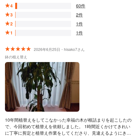
4
60件
3
2件
2
1件
1
1件
2026年6月25日・hisako7さん
鉢の植え替え
10年間植替えをしてこなかった幸福の木が根詰まりを起こしたの
で、今回初めて植替えを依頼しました。 1時間近くかけてきれい
に丁寧に剪定と植替え作業をしてくださり、見違えるようにきれ