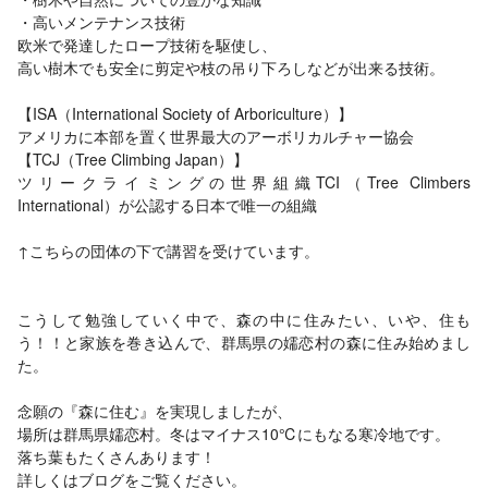
・高いメンテナンス技術
欧米で発達したロープ技術を駆使し、
高い樹木でも安全に剪定や枝の吊り下ろしなどが出来る技術。
【ISA（International Society of Arboriculture）】
アメリカに本部を置く世界最大のアーボリカルチャー協会
【TCJ（Tree Climbing Japan）】
ツリークライミングの世界組織TCI（Tree Climbers
International）が公認する日本で唯一の組織
↑こちらの団体の下で講習を受けています。
こうして勉強していく中で、森の中に住みたい、いや、住も
う！！と家族を巻き込んで、群馬県の嬬恋村の森に住み始めまし
た。
念願の『森に住む』を実現しましたが、
場所は群馬県嬬恋村。冬はマイナス10℃にもなる寒冷地です。
落ち葉もたくさんあります！
詳しくはブログをご覧ください。