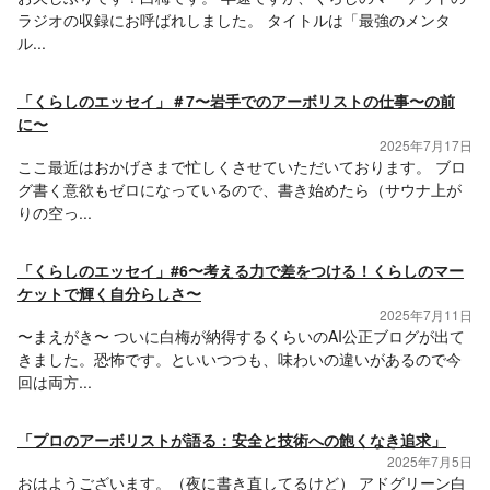
ラジオの収録にお呼ばれしました。 タイトルは「最強のメンタ
ル...
「くらしのエッセイ」＃7〜岩手でのアーボリストの仕事〜の前
に〜
2025年7月17日
ここ最近はおかげさまで忙しくさせていただいております。 ブロ
グ書く意欲もゼロになっているので、書き始めたら（サウナ上が
りの空っ...
「くらしのエッセイ」#6〜考える力で差をつける！くらしのマー
ケットで輝く自分らしさ〜
2025年7月11日
〜まえがき〜 ついに白梅が納得するくらいのAI公正ブログが出て
きました。恐怖です。といいつつも、味わいの違いがあるので今
回は両方...
「プロのアーボリストが語る：安全と技術への飽くなき追求」
2025年7月5日
おはようございます。（夜に書き直してるけど） アドグリーン白