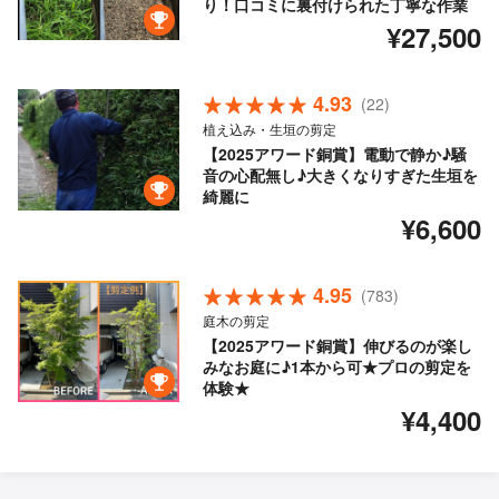
り！口コミに裏付けられた丁寧な作業
¥27,500
4.93
(22)
植え込み・生垣の剪定
【2025アワード銅賞】電動で静か♪騒
音の心配無し♪大きくなりすぎた生垣を
綺麗に
¥6,600
4.95
(783)
庭木の剪定
【2025アワード銅賞】伸びるのが楽し
みなお庭に♪1本から可★プロの剪定を
体験★
¥4,400