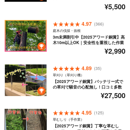
¥5,500
4.97
(366)
庭木の伐採・抜根
3m未満割引中【2025アワード銅賞】高
木10m以上OK｜安全性を重視した作業
¥2,990
4.89
(35)
草刈り（草刈り機）
【2025アワード銅賞】バッテリー式で
の草刈で騒音の心配無し！口コミ多数
¥27,500
4.95
(125)
草むしり（手作業）
【2025アワード銅賞】丁寧な草むし