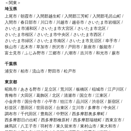
＜関東＞
埼玉県
上尾市
朝霞市
入間郡越生町
入間郡三芳町
入間郡毛呂山町
入間市
春日部市
川口市
川越市
越谷市
さいたま市岩槻区
さいたま市浦和区
さいたま市大宮区
さいたま市北区
さいたま市桜区
さいたま市中央区
さいたま市西区
さいたま市緑区
さいたま市南区
さいたま市見沼区
幸手市
狭山市
志木市
草加市
所沢市
戸田市
新座市
飯能市
富士見市
ふじみ野市
三郷市
八潮市
吉川市
和光市
蕨市
千葉県
浦安市
柏市
流山市
野田市
松戸市
東京都
昭島市
あきる野市
足立区
荒川区
板橋区
稲城市
江戸川区
青梅市
大田区
葛飾区
北区
清瀬市
国立市
江東区
小金井市
国分寺市
小平市
狛江市
品川区
渋谷区
新宿区
杉並区
墨田区
世田谷区
台東区
立川市
多摩市
中央区
調布市
千代田区
豊島区
中野区
西多摩郡奥多摩町
西多摩郡日の出町
西多摩郡檜原村
西多摩郡瑞穂町
西東京市
練馬区
八王子市
羽村市
東久留米市
東村山市
東大和市