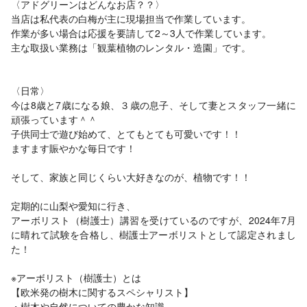
〈アドグリーンはどんなお店？？〉
当店は私代表の白梅が主に現場担当で作業しています。
作業が多い場合は応援を要請して2～3人で作業しています。
主な取扱い業務は「観葉植物のレンタル・造園」です。
〈日常〉
今は8歳と7歳になる娘、３歳の息子、そして妻とスタッフ一緒に
頑張っています＾＾
子供同士で遊び始めて、とてもとても可愛いです！！
ますます賑やかな毎日です！
そして、家族と同じくらい大好きなのが、植物です！！
定期的に山梨や愛知に行き、
アーボリスト（樹護士）講習を受けているのですが、2024年7月
に晴れて試験を合格し、樹護士アーボリストとして認定されまし
た！
※アーボリスト（樹護士）とは
【欧米発の樹木に関するスペシャリスト】
・樹木や自然についての豊かな知識