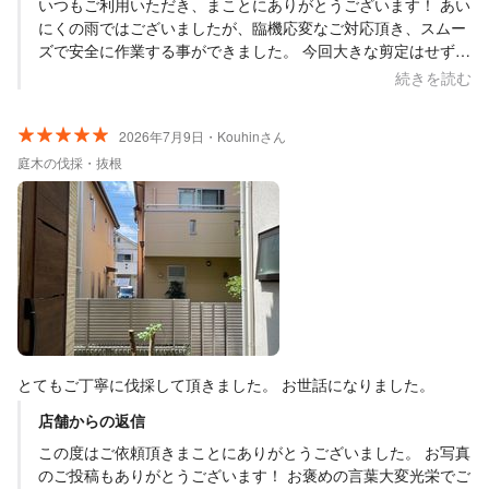
いつもご利用いただき、まことにありがとうございます！ あい
にくの雨ではございましたが、臨機応変なご対応頂き、スムー
ズで安全に作業する事ができました。 今回大きな剪定はせず、
建物に干渉してしまっている部分や越境してしまっている枝な
続きを読む
どを中心に取り除かせて頂き、樹形を崩さずコンパクトにまと
めさせて頂きました！ また、50センチくらい離れた場所から
2026年7月9日・Kouhinさん
も元気よく伸びてきていたのでそちらも取り除かせて頂いてお
庭木の伐採・抜根
ります。 またお困りの際はいつでもご相談下さい！ 引き続き
どうぞよろしくお願い致します！ 担当:菊元
とてもご丁寧に伐採して頂きました。 お世話になりました。
店舗からの返信
この度はご依頼頂きまことにありがとうございました。 お写真
のご投稿もありがとうございます！ お褒めの言葉大変光栄でご