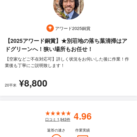
アワード2025銅賞
【2025アワード銅賞】★別荘地の落ち葉清掃はア
ドグリーンへ！狭い場所もお任せ！
【空家などご不在対応可】詳しく状況をお伺いした後に作業！作
業後も丁寧にご説明致します！
¥8,800
20平米
4.96
口コミ
1,943
件
返答の速さ
作業実績