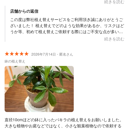
いになりました。 植替え作業が終わったあとに、根や土の状態の
続きを読む
写真を細かく見せてくださり、植物の状態もわかりやすく説明し
店舗からの返信
てくれたので、よかったです。 次回の植替えも依頼したいと思い
ますので、よろしくお願いたします。
この度は弊社植え替えサービスをご利用頂き誠にありがとうご
ざいました！ 植え替えでどのような効果があるか、リスクはど
うか等、初めて植え替えご依頼する際にはご不安な点が多いか
と思います。 初めてのお客様でも、安心してご依頼いただける
続きを読む
様、ご説明に力を入れております。 またお困りの際は、ぜひア
ドグリーンをよろしくお願い申し上げます！ 担当:白梅
2026年7月14日・匿名さん
鉢の植え替え
直径10cmほどの鉢に入ったパキラの植え替えをお願いしました。
大きな植物やお庭などではなく、小さな観葉植物なので依頼する