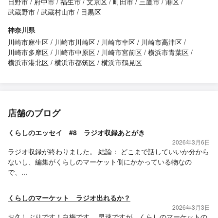
日野市
府中市
福生市
文京区
町田市
三鷹市
港区
武蔵野市
武蔵村山市
目黒区
神奈川県
川崎市麻生区
川崎市川崎区
川崎市幸区
川崎市高津区
川崎市多摩区
川崎市中原区
川崎市宮前区
横浜市青葉区
横浜市港北区
横浜市都筑区
横浜市鶴見区
店舗のブログ
くらしのエッセイ #8 ラジオ収録あとがき
2026年3月6日
ラジオ収録が終わりました。 結論： どこまで話していいか分から
ないし、編集がくらしのマーケット側にかかっている物なの
で、...
くらしのマーケット ラジオ出れるか？
2026年3月3日
お久しぶりです！白梅です。 早速ですが、くらしのマーケットの