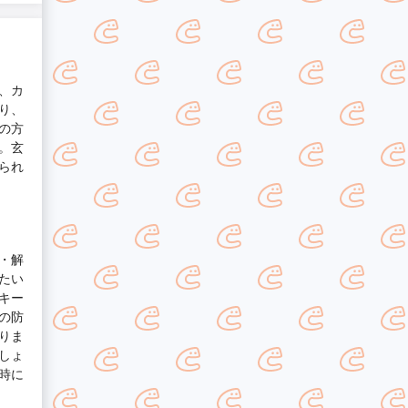
、カ
り、
の方
。玄
られ
・解
たい
キー
の防
りま
しょ
時に