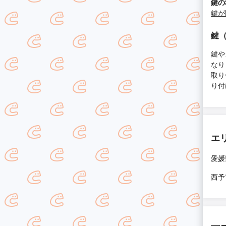
鍵の
鍵が
鍵
鍵や
なり
取り
り付
エ
愛媛
西予