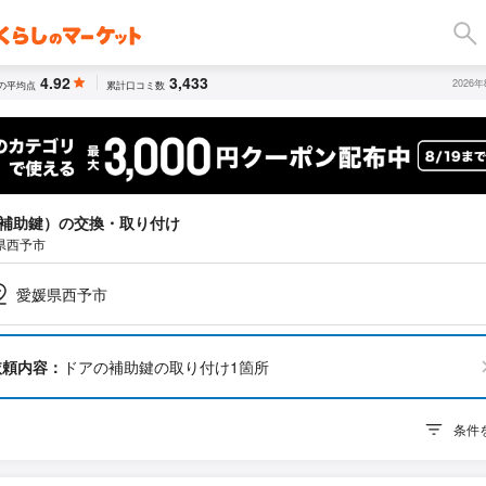
4.92
3,433
2026
の平均点
累計口コミ数
補助鍵）の交換・取り付け
県西予市
愛媛県西予市
依頼内容：
ドアの補助鍵の取り付け1箇所
条件