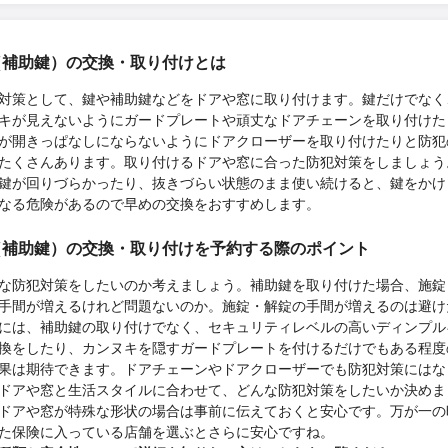
（補助鍵）の交換・取り付けとは
対策として、鍵や補助鍵などをドアや窓に取り付けます。鍵だけでなく
キが見えないようにガードプレートや頑丈なドアチェーンを取り付けた
が開きっぱなしにならないようにドアクローザーを取り付けたりと防犯
たくさんあります。取り付けるドアや窓に合った防犯対策をしましょう
鍵が回りづらかったり、抜きづらい状態のまま使い続けると、鍵をかけ
なる危険があるので早めの交換をおすすめします。
（補助鍵）の交換・取り付けを予約する際のポイント
な防犯対策をしたいのか考えましょう。補助鍵を取り付けた場合、施錠
手間が増えるけれど問題ないのか。施錠・解錠の手間が増えるのは避け
には、補助鍵の取り付けでなく、セキュリティレベルの高いディンプル
換をしたり、カンヌキを隠すガードプレートを付けるだけでもある程度
果は期待できます。ドアチェーンやドアクローザーでも防犯対策にはな
ドアや窓と生活スタイルに合わせて、どんな防犯対策をしたいか決めま
ドアや窓が特殊な形状の場合は事前に伝えておくと安心です。万が一の
た保険に入っている店舗を選ぶとさらに安心ですね。