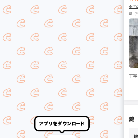
全て
鍵（
丁寧
鍵
鍵