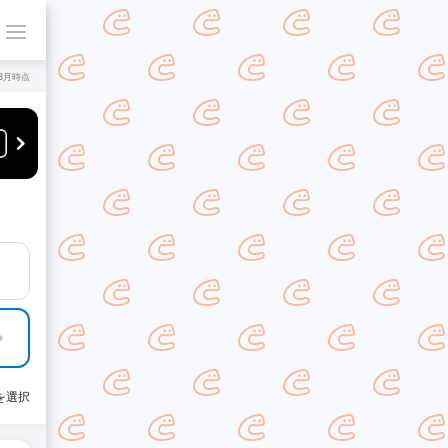
年8月時点
を選択