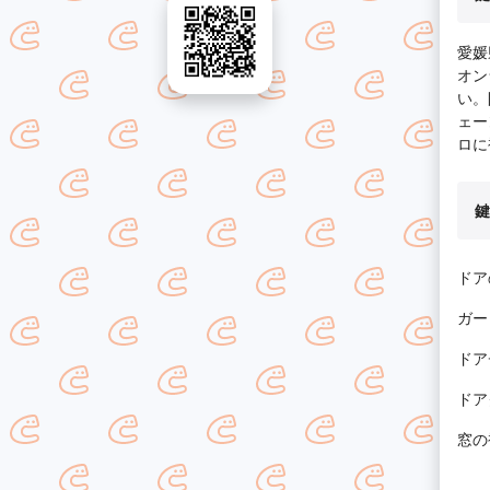
愛媛
オン
い。
ェー
ロに
鍵
ドア
ガー
ドア
ドア
窓の