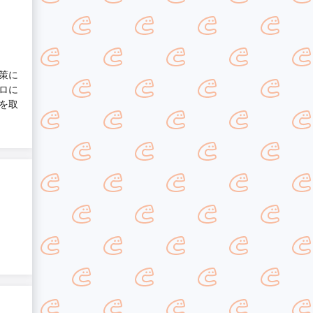
策に
ロに
を取