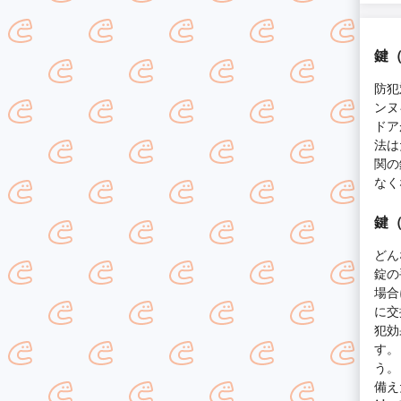
鍵
防犯
ンヌ
ドア
法は
関の
なく
鍵
どん
錠の
場合
に交
犯効
す。
う。
備え