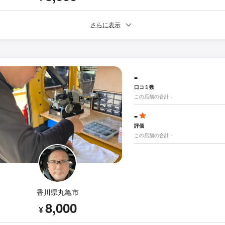
さらに表示
-
口コミ数
この店舗の合計 -
-
評価
この店舗の合計 -
香川県丸亀市
8,000
¥