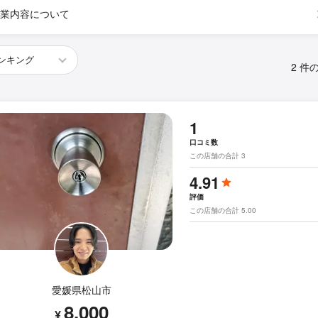
業内容について
2 件
1
口コミ数
この店舗の合計 3
4.91
評価
この店舗の合計 5.00
愛媛県松山市
8,000
¥