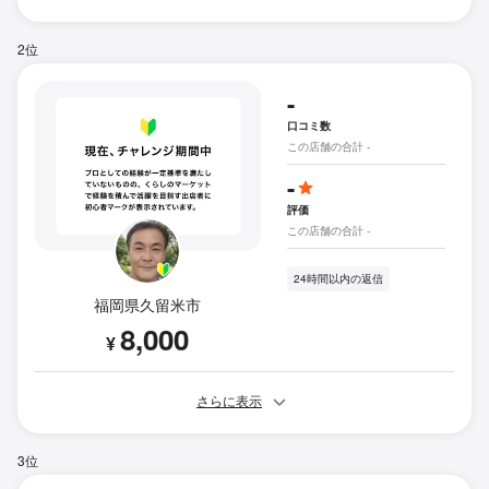
2位
-
口コミ数
この店舗の合計 -
-
評価
この店舗の合計 -
24時間以内の返信
福岡県久留米市
8,000
¥
さらに表示
3位