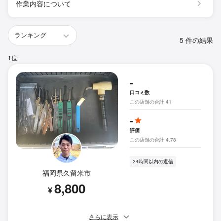
作業内容について
5 件の結果
1位
-
口コミ数
この店舗の合計 41
-
評価
この店舗の合計 4.78
24時間以内の返信
福岡県久留米市
8,800
¥
さらに表示