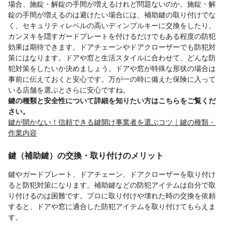
場合、施錠・解錠の手間が増えるけれど問題ないのか。施錠・解
錠の手間が増えるのは避けたい場合には、補助鍵の取り付けでな
く、セキュリティレベルの高いディンプルキーに交換をしたり、
カンヌキを隠すガードプレートを付けるだけでもある程度の防犯
効果は期待できます。ドアチェーンやドアクローザーでも防犯対
策にはなります。ドアや窓と生活スタイルに合わせて、どんな防
犯対策をしたいか決めましょう。ドアや窓が特殊な形状の場合は
事前に伝えておくと安心です。万が一の時に備えた保険に入って
いる店舗を選ぶとさらに安心ですね。
鍵の種類と安全性について詳細を知りたい方はこちらをご覧くだ
さい。
鍵が開かない！信頼できる鍵開け事業者を選ぶコツ｜鍵の種類・
作業内容
鍵（補助鍵）の交換・取り付けのメリット
鍵やガードプレート、ドアチェーン、ドアクローザーを取り付け
ると防犯対策になります。補助鍵などの防犯アイテムは自分で取
り付けるのは困難です。プロに取り付けや壊れた時の交換を依頼
すると、ドアや窓に適合した防犯アイテムを取り付けてもらえま
す。