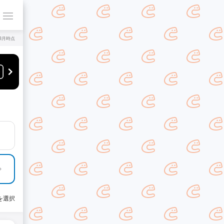
年8月時点
を選択