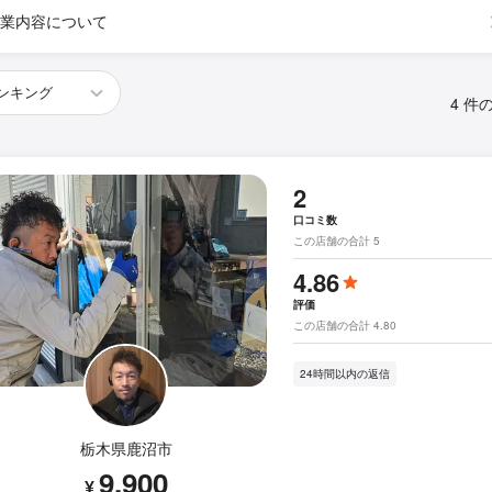
業内容について
4 件
2
口コミ数
この店舗の合計 5
4.86
評価
この店舗の合計 4.80
24時間以内の返信
栃木県鹿沼市
9,900
¥