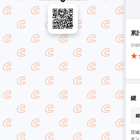
累
茨城
鍵
鍵
茨城
オン