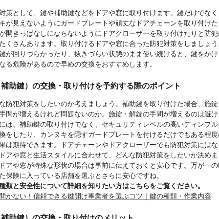
対策として、鍵や補助鍵などをドアや窓に取り付けます。鍵だけでなく
キが見えないようにガードプレートや頑丈なドアチェーンを取り付けた
が開きっぱなしにならないようにドアクローザーを取り付けたりと防犯
たくさんあります。取り付けるドアや窓に合った防犯対策をしましょう
鍵が回りづらかったり、抜きづらい状態のまま使い続けると、鍵をかけ
なる危険があるので早めの交換をおすすめします。
（補助鍵）の交換・取り付けを予約する際のポイント
な防犯対策をしたいのか考えましょう。補助鍵を取り付けた場合、施錠
手間が増えるけれど問題ないのか。施錠・解錠の手間が増えるのは避け
には、補助鍵の取り付けでなく、セキュリティレベルの高いディンプル
換をしたり、カンヌキを隠すガードプレートを付けるだけでもある程度
果は期待できます。ドアチェーンやドアクローザーでも防犯対策にはな
ドアや窓と生活スタイルに合わせて、どんな防犯対策をしたいか決めま
ドアや窓が特殊な形状の場合は事前に伝えておくと安心です。万が一の
た保険に入っている店舗を選ぶとさらに安心ですね。
種類と安全性について詳細を知りたい方はこちらをご覧ください。
開かない！信頼できる鍵開け事業者を選ぶコツ｜鍵の種類・作業内容
（補助鍵）の交換・取り付けのメリット