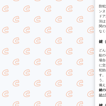
防犯
ンヌ
ドア
法は
関の
なく
鍵
どん
錠の
場合
に交
犯効
す。
う。
備え
鍵の
鍵が
鍵