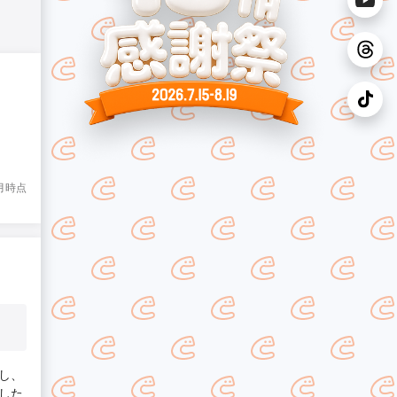
8月時点
し、
した