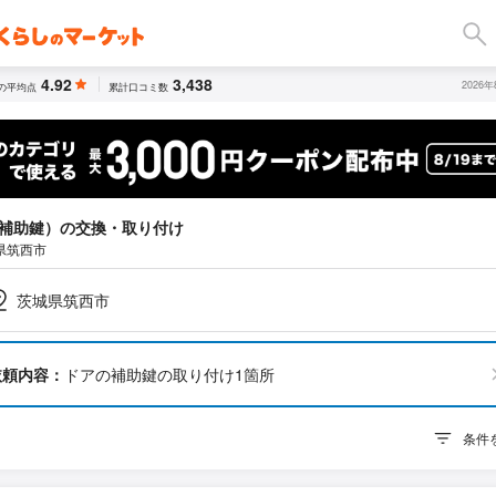
4.92
3,438
2026
の平均点
累計口コミ数
補助鍵）の交換・取り付け
県筑西市
茨城県筑西市
依頼内容：
ドアの補助鍵の取り付け1箇所
条件