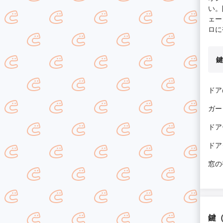
い。
ェー
ロに
鍵
ドア
ガー
ドア
ドア
窓の
鍵