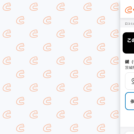
口コミ
鍵（
茨城