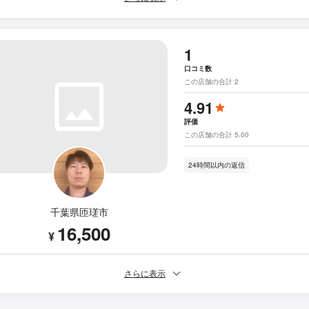
1
口コミ数
この店舗の合計 2
4.91
評価
この店舗の合計 5.00
24時間以内の返信
千葉県匝瑳市
16,500
¥
さらに表示