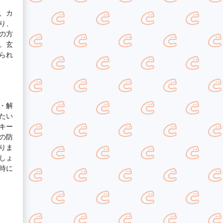
、カ
り、
の方
。玄
られ
・解
たい
キー
の防
りま
しょ
時に