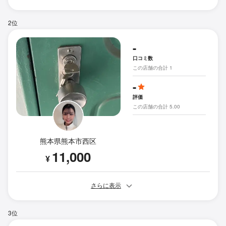
2位
-
口コミ数
この店舗の合計 1
-
評価
この店舗の合計 5.00
熊本県熊本市西区
11,000
¥
さらに表示
3位