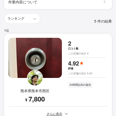
作業内容について
5 件の結果
1位
2
口コミ数
この店舗の合計 4
4.92
評価
この店舗の合計 5.00
24時間以内の返信
熊本県熊本市西区
7,800
¥
さらに表示