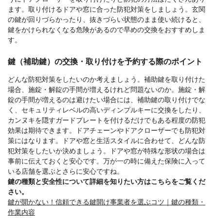
ます。取り付けるドアや窓に合った防犯対策をしましょう。玄関
の鍵が回りづらかったり、抜きづらい状態のまま使い続けると、
鍵をかけられなくなる危険があるので早めの交換をおすすめしま
す。
鍵（補助鍵）の交換・取り付けを予約する際のポイント
どんな防犯対策をしたいのか考えましょう。補助鍵を取り付けた
場合、施錠・解錠の手間が増えるけれど問題ないのか。施錠・解
錠の手間が増えるのは避けたい場合には、補助鍵の取り付けでな
く、セキュリティレベルの高いディンプルキーに交換をしたり、
カンヌキを隠すガードプレートを付けるだけでもある程度の防犯
効果は期待できます。ドアチェーンやドアクローザーでも防犯対
策にはなります。ドアや窓と生活スタイルに合わせて、どんな防
犯対策をしたいか決めましょう。ドアや窓が特殊な形状の場合は
事前に伝えておくと安心です。万が一の時に備えた保険に入って
いる店舗を選ぶとさらに安心ですね。
鍵の種類と安全性について詳細を知りたい方はこちらをご覧くだ
さい。
鍵が開かない！信頼できる鍵開け事業者を選ぶコツ｜鍵の種類・
作業内容