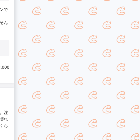
ンで
そん
,000
。注
壊れ
くら