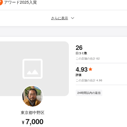
アワード2025入賞
さらに表示
26
口コミ数
この店舗の合計 62
4.93
評価
この店舗の合計 4.96
24時間以内の返信
東京都中野区
7,000
¥