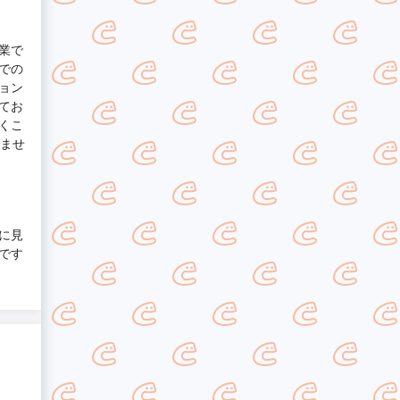
業で
での
ョン
てお
くこ
休ませ
に見
です