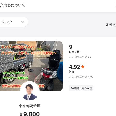
業内容について
3 件
9
口コミ数
この店舗の合計 22
4.92
評価
この店舗の合計 4.90
24時間以内の返信
東京都葛飾区
9,800
¥