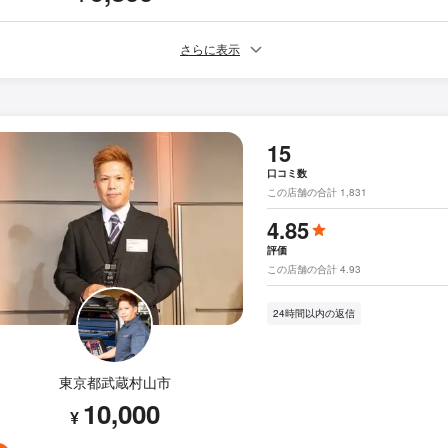
さらに表示
15
口コミ数
この店舗の合計 1,831
4.85
評価
この店舗の合計 4.93
24時間以内の返信
東京都武蔵村山市
10,000
¥