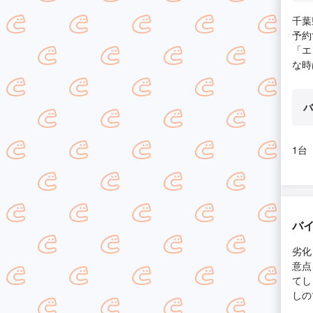
千葉
予約
「エ
な時
バ
1台
バ
劣化
意点
てし
しの