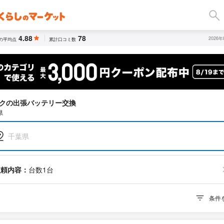
4.88
78
2026
の平均点
累計口コミ数
クの出張バッテリー交換
県
千葉県
依頼内容：
台数1台
条件