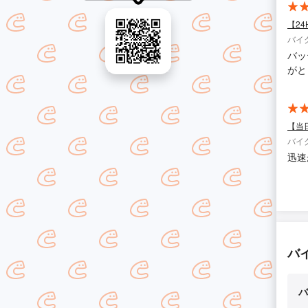
【2
バイ
バッ
がと
【当
バイ
迅速
バ
バ