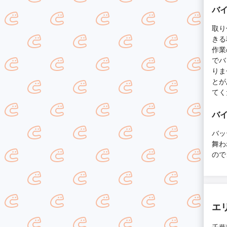
バ
取り
きる
作業
でバ
りま
とが
てく
バ
バッ
舞わ
ので
エ
千葉