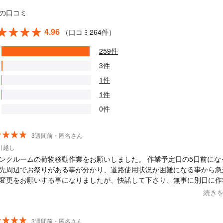
の口コミ
4.96
（口コミ264件）
259件
3件
1件
1件
0件
3週間前・匿名さん
引越し
クルームの荷物移動作業をお願いしました。 作業予定日の5日前になって
先周辺でお祭りがある事が分かり、道路使用状況が困難になる事から急
変更をお願いする事になりましたが、快諾して下さり、無事に別日に作
る事が出来ました。 くらしのマーケットのようなサイトを利用する事
続き
てでしたが、こちらからの問い合わせにも最初からすぐにお返事を下さ
してお願いする事が出来ました。 また何か荷物移動をする事があれば
にお願いしたいです。 この度はありがとうございました。
3週間前・匿名さん