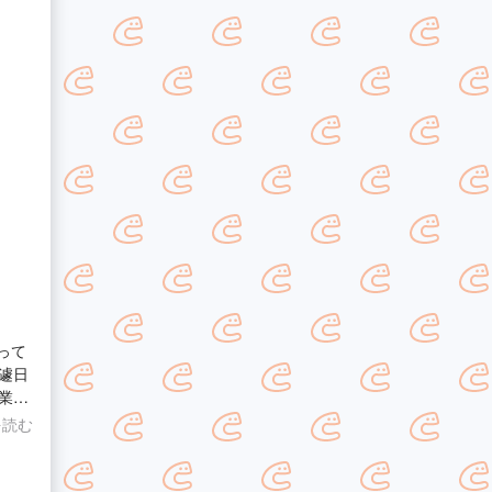
遽日
業を
自体が
を読む
り、
アース