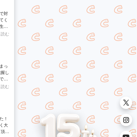
顔で対
てく
生懸
でもと
を読む
まっ
把握し
でお
った
を読む
す。
た！
く大
て頂け