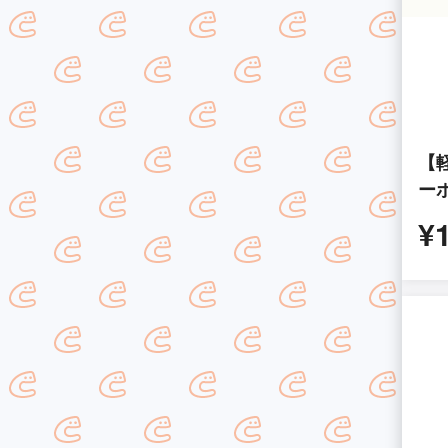
【
ー
¥