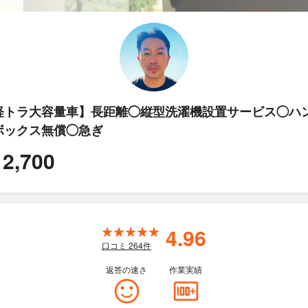
軽トラ大容量車】長距離◯縦型洗濯機設置サービス◯ハ
ボックス無償◯急ぎ
12,700
4.96
口コミ
264
件
返答の速さ
作業実績