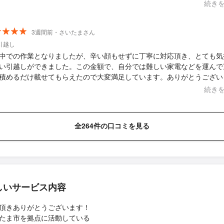
単身の引越しで不安だったのが解消されました！ なかなか引越しの機
続き
いのですが、またお世話になりたいです。本当にありがとうございます
3週間前・さいたまさん
引越し
中での作業となりましたが、辛い顔もせずに丁寧に対応頂き、とても気
い引越しができました。この金額で、自分では難しい家電などを運んで
積めるだけ載せてもらえたので大変満足しています。ありがとうござい
続き
全264件の口コミを見る
しいサービス内容
頂きありがとうございます！
たま市を拠点に活動している