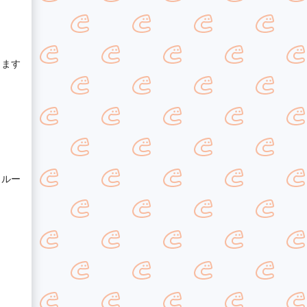
ります
クルー