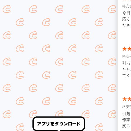
格安
今日
応く
ださ
命や
おっ
格安
引っ
たた
てく
時間
ので
格安
引越
作業
変ス