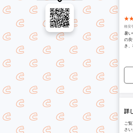
たり
くな
格安
暑い
の良
き、
た。
詳
ご覧
さい