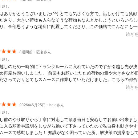
引越し
はありがとうございました(^^) とても気さくな方で、話しかけても笑
ださり、大きい荷物も入らなそうな荷物もなんとかしようといろいろし
り、全部思うような場所に配置してくださり、この価格でこんなにも一
ってくださり、ほんとに感謝してります。 また何かあった時にはいつ
続き
しゃってくださいました。本当にありがとうございました。
3週間前・匿名さん
引越し
越しのため一時的にトランクルームに入れていたのですが引越し先が決
め再度お願いしました。 前回もお願いしたため荷物の量や大きさなど
ださっておりとてもスムーズに作業していただけました。こちらの都合
の調整をしていただけてとても助かりました。今回は新居への引越しだ
続き
しばらく引越し予定はないですが次も是非お願いしたいと思っておりま
2026年6月25日・haloさん
引越し
し前のやり取りから丁寧に対応して頂き当日も安心してお願い出来まし
に入る順番や説明をしながら動いて下さっていたので私自身も動きやす
ムーズで感動しました！ 知識がなく困っていた所、解決策の提案をし