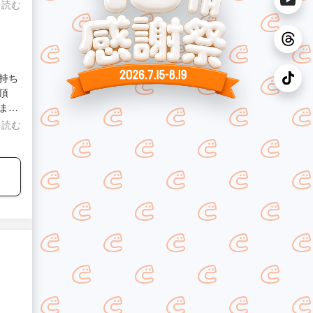
会が多
を読む
！
持ち
頂
まし
を読む