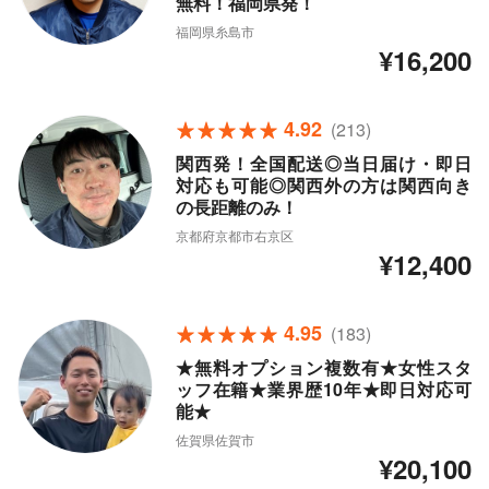
無料！福岡県発！
福岡県糸島市
¥16,200
4.92
(213)
関西発！全国配送◎当日届け・即日
対応も可能◎関西外の方は関西向き
の長距離のみ！
京都府京都市右京区
¥12,400
4.95
(183)
★無料オプション複数有★女性スタ
ッフ在籍★業界歴10年★即日対応可
能★
佐賀県佐賀市
¥20,100