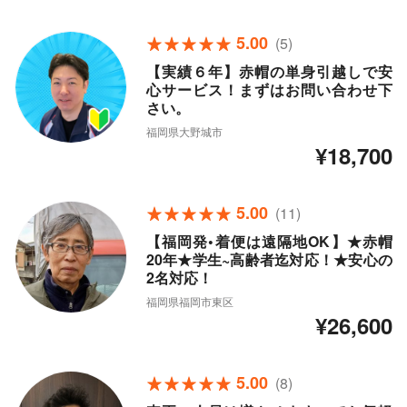
5.00
(5)
【実績６年】赤帽の単身引越しで安
心サービス！まずはお問い合わせ下
さい。
福岡県大野城市
¥18,700
5.00
(11)
【福岡発•着便は遠隔地OK】★赤帽
20年★学生~高齢者迄対応！★安心の
2名対応！
福岡県福岡市東区
¥26,600
5.00
(8)