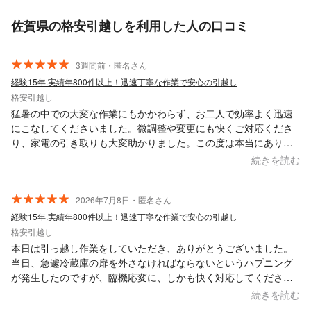
佐賀県の格安引越しを利用した人の口コミ
3週間前・匿名さん
経験15年.実績年800件以上！迅速丁寧な作業で安心の引越し
格安引越し
猛暑の中での大変な作業にもかかわらず、お二人で効率よく迅速
にこなしてくださいました。微調整や変更にも快くご対応くださ
り、家電の引き取りも大変助かりました。この度は本当にありが
とうございました！また機会がありましたら宜しくお願い致しま
続きを読む
す。
2026年7月8日・匿名さん
経験15年.実績年800件以上！迅速丁寧な作業で安心の引越し
格安引越し
本日は引っ越し作業をしていただき、ありがとうございました。
当日、急遽冷蔵庫の扉を外さなければならないというハプニング
が発生したのですが、臨機応変に、しかも快く対応してくださり
本当に助かりました。 終始丁寧で手際の良い作業に感謝しかあり
続きを読む
ません。また機会があればぜひお願いしたいです。