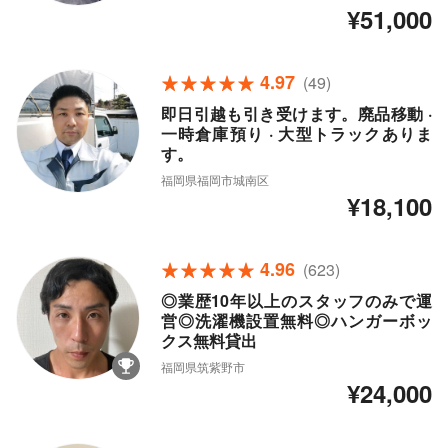
¥51,000
4.97
(49)
即日引越も引き受けます。廃品移動 ·
一時倉庫預り · 大型トラックありま
す。
福岡県福岡市城南区
¥18,100
4.96
(623)
◎業歴10年以上のスタッフのみで運
営◎洗濯機設置無料◎ハンガーボッ
クス無料貸出
福岡県筑紫野市
¥24,000