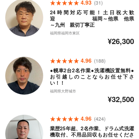
4.93
(31)
24時間対応可能！土日祝大歓
迎 福岡～他県 他県
～九州 親切丁寧正
福岡県福岡市東区
¥26,300
4.96
(188)
●幌車2台2名作業●洗濯機設置無料●
お引越しのことならお任せ下さ
い！！
福岡県大野城市
¥32,500
4.96
(424)
業歴25年超、2名作業、ドラム式洗濯
機取付、不用品回収もお任せくださ