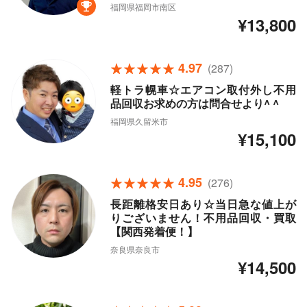
福岡県福岡市南区
¥13,800
4.97
(287)
軽トラ幌車☆エアコン取付外し不用
品回収お求めの方は問合せより^ ^
福岡県久留米市
¥15,100
4.95
(276)
長距離格安日あり☆当日急な値上が
りございません！不用品回収・買取
【関西発着便！】
奈良県奈良市
¥14,500