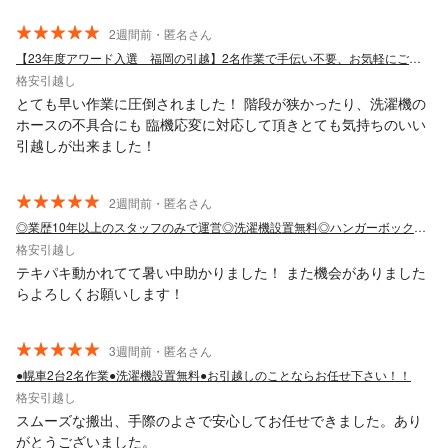
2週間前・匿名さん
【23年度アワード入選 福岡の引越】2名作業で手伝い不要、お気軽にご相談ください
格安引越し
とても早い作業に圧倒されました！ 階段が狭かったり、洗濯機の
ホースの不具合にも 臨機応変に対応して頂きとても気持ちのいい
引越しが出来ました！
2週間前・匿名さん
◎業歴10年以上のスタッフのみで運営◎洗濯機設置無料◎ハンガーボックス無料貸出
格安引越し
テキパキ動かれてて暑い中助かりました！ また機会がありました
らよろしくお願いします！
3週間前・匿名さん
●幌車2台2名作業●洗濯機設置無料●お引越しのことならお任せ下さい！！
格安引越し
スムーズな搬出、手際のよさで安心してお任せできました。あり
がとうございました。