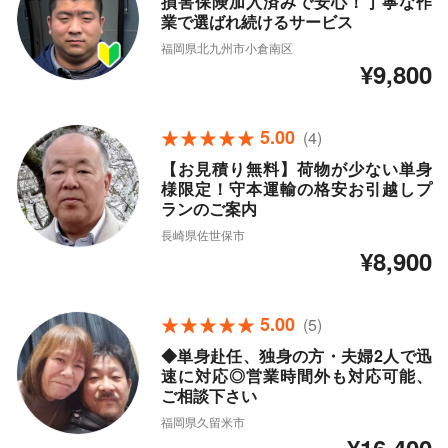
損害保険加入済みで安心！丁寧な作
業で選ばれ続けるサービス
福岡県北九州市小倉南区
¥9,800
5.00
(4)
【お見積り無料】荷物が少ない単身
様限定！守本運輸の格安お引越しプ
ランのご案内
長崎県佐世保市
¥8,900
5.00
(5)
◆単身赴任、独身の方・夫婦2人で迅
速に対応◎営業時間外も対応可能、
ご相談下さい
福岡県久留米市