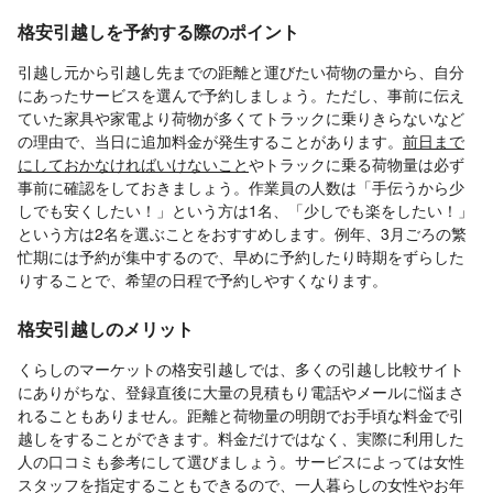
格安引越しを予約する際のポイント
引越し元から引越し先までの距離と運びたい荷物の量から、自分
にあったサービスを選んで予約しましょう。ただし、事前に伝え
ていた家具や家電より荷物が多くてトラックに乗りきらないなど
の理由で、当日に追加料金が発生することがあります。
前日まで
にしておかなければいけないこと
やトラックに乗る荷物量は必ず
事前に確認をしておきましょう。作業員の人数は「手伝うから少
しでも安くしたい！」という方は1名、「少しでも楽をしたい！」
という方は2名を選ぶことをおすすめします。例年、3月ごろの繁
忙期には予約が集中するので、早めに予約したり時期をずらした
りすることで、希望の日程で予約しやすくなります。
格安引越しのメリット
くらしのマーケットの格安引越しでは、多くの引越し比較サイト
にありがちな、登録直後に大量の見積もり電話やメールに悩まさ
れることもありません。距離と荷物量の明朗でお手頃な料金で引
越しをすることができます。料金だけではなく、実際に利用した
人の口コミも参考にして選びましょう。サービスによっては女性
スタッフを指定することもできるので、一人暮らしの女性やお年