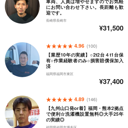
車両、人員は増やせますのでお気軽
にお問い合わせ下さい。長距離も歓
迎です。
長崎県長崎市
¥31,500
4.96
(100)
【業歴10年の実績】○2t2台４t1台保
有○作業経験者のみ○損害賠償保加入
済
福岡県福岡市東区
¥37,400
4.89
(146)
【九州山口発or着】福岡・熊本2拠点
で便利☆洗濯機設置無料◎大手25年
の実績◎
福岡県福岡市博多区