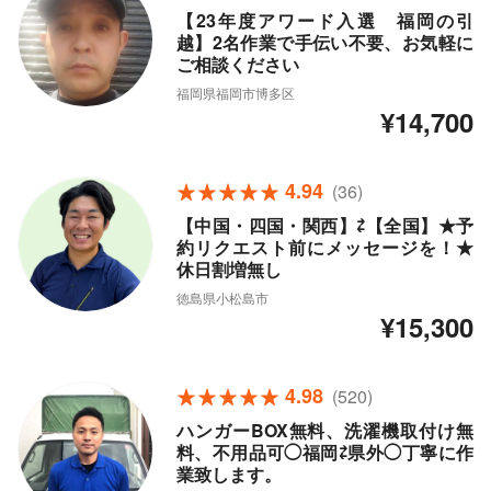
【23年度アワード入選 福岡の引
越】2名作業で手伝い不要、お気軽に
ご相談ください
福岡県福岡市博多区
¥14,700
4.94
(36)
【中国・四国・関西】⇄【全国】★予
約リクエスト前にメッセージを！★
休日割増無し
徳島県小松島市
¥15,300
4.98
(520)
ハンガーBOX無料、洗濯機取付け無
料、不用品可◯福岡⇄県外◯丁寧に作
業致します。