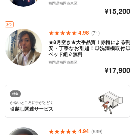
福岡県福岡市東区
¥15,200
3位
4.98
(71)
★8月空き★大手品質！赤帽による割
安・丁寧なお引越！◎洗濯機取付◎
ベッド組立無料
福岡県福岡市西区
¥17,900
特集
かゆいところに手がとどく
引越し関連サービス
4.94
(539)