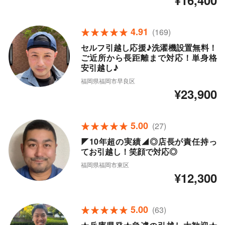
¥16,400
4.91
(169)
セルフ引越し応援♪洗濯機設置無料！
ご近所から長距離まで対応！単身格
安引越し♪
福岡県福岡市早良区
¥23,900
5.00
(27)
◤10年超の実績◢◎店長が責任持っ
てお引越し！笑顔で対応◎
福岡県福岡市東区
¥12,300
5.00
(63)