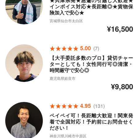
★兵庫県発★急遽の引越し大歓迎★
インボイス対応★長距離◎★貨物保
険加入で安心★
宮城県仙台市太白区
¥16,500
5.00
(7)
【大手委託多数のプロ】貸切チャー
ターとしても！女性同行可◎清潔・
時間厳守で安心◎
鹿児島県姶良市
¥9,800
4.95
(131)
ペイペイ可！長距離大歓迎！関東発
着で全国対応！予約前にお問合せく
ださい！
神奈川県川崎市中原区