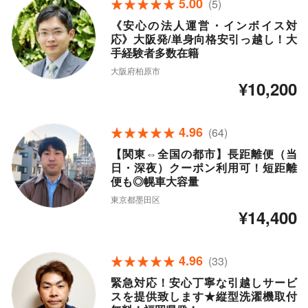
5.00
(5)
《安心の法人運営・インボイス対
応》大阪発/単身向格安引っ越し！大
手経験者多数在籍
大阪府柏原市
¥10,200
4.96
(64)
【関東⇔全国の都市】長距離便（当
日・深夜）クーポン利用可！短距離
便も◎幌車大容量
東京都墨田区
¥14,400
4.96
(33)
緊急対応！安心丁寧な引越しサービ
スを提供致します★縦型洗濯機取付