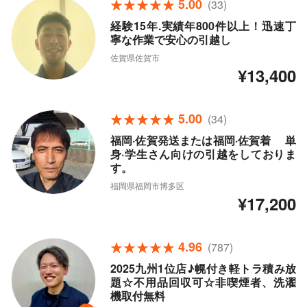
5.00
(33)
経験15年.実績年800件以上！迅速丁
寧な作業で安心の引越し
佐賀県佐賀市
¥13,400
5.00
(34)
福岡·佐賀発送または福岡·佐賀着 単
身·学生さん向けの引越をしておりま
す。
福岡県福岡市博多区
¥17,200
4.96
(787)
2025九州1位店♪幌付き軽トラ積み放
題☆不用品回収可☆非喫煙者、洗濯
機取付無料