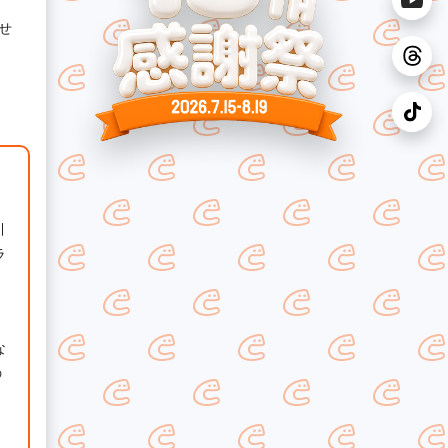
せ
引
ラ
な
の