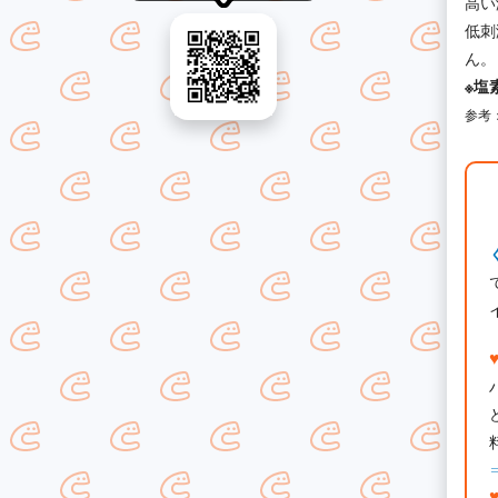
高い
低刺
ん。
※塩
参考