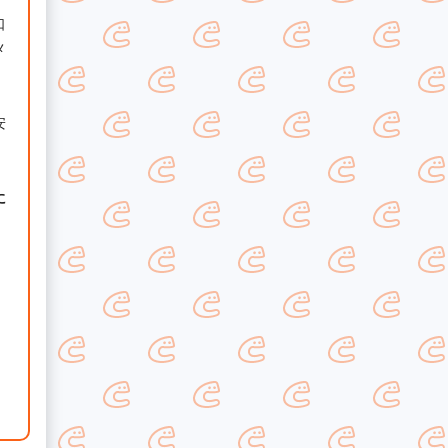
口
メ
安
に