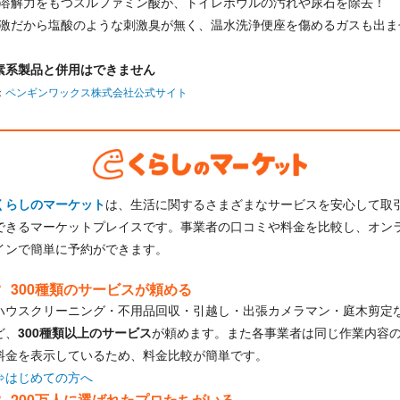
溶解力をもつスルファミン酸が、トイレボウルの汚れや尿石を除去！
激だから塩酸のような刺激臭が無く、温水洗浄便座を傷めるガスも出ま
素系製品と併用はできません
：
ペンギンワックス株式会社公式サイト
くらしのマーケット
は、生活に関するさまざまなサービスを安心して取
できるマーケットプレイスです。事業者の口コミや料金を比較し、オン
インで簡単に予約ができます。
300種類のサービスが頼める
ハウスクリーニング・不用品回収・引越し・出張カメラマン・庭木剪定
ど、
300種類以上のサービス
が頼めます。また各事業者は同じ作業内容
料金を表示しているため、料金比較が簡単です。
⇒はじめての方へ
200万人に選ばれたプロたちがいる