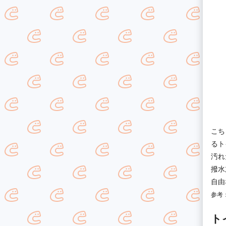
こち
るト
汚れ
撥水
自由
参考
ト