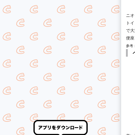
ニオ
トイ
で大
便座
参考