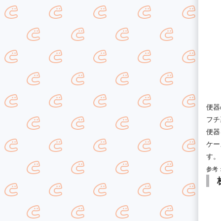
便器
フチ
便器
ケー
す。
参考