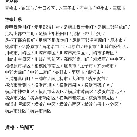
東京都
青梅市
狛江市
世田谷区
八王子市
府中市
福生市
三鷹市
神奈川県
愛甲郡愛川町
愛甲郡清川村
足柄上郡大井町
足柄上郡開成町
足柄上郡中井町
足柄上郡松田町
足柄上郡山北町
足柄下郡箱根町
足柄下郡真鶴町
足柄下郡湯河原町
厚木市
綾瀬市
伊勢原市
海老名市
小田原市
鎌倉市
川崎市麻生区
川崎市川崎区
川崎市幸区
川崎市高津区
川崎市多摩区
川崎市中原区
川崎市宮前区
高座郡寒川町
相模原市中央区
相模原市緑区
相模原市南区
座間市
逗子市
茅ヶ崎市
中郡大磯町
中郡二宮町
秦野市
平塚市
藤沢市
三浦郡葉山町
三浦市
南足柄市
大和市
横須賀市
横浜市青葉区
横浜市旭区
横浜市泉区
横浜市磯子区
横浜市神奈川区
横浜市金沢区
横浜市港南区
横浜市港北区
横浜市栄区
横浜市瀬谷区
横浜市都筑区
横浜市鶴見区
横浜市戸塚区
横浜市中区
横浜市西区
横浜市保土ケ谷区
横浜市緑区
横浜市南区
資格・許認可