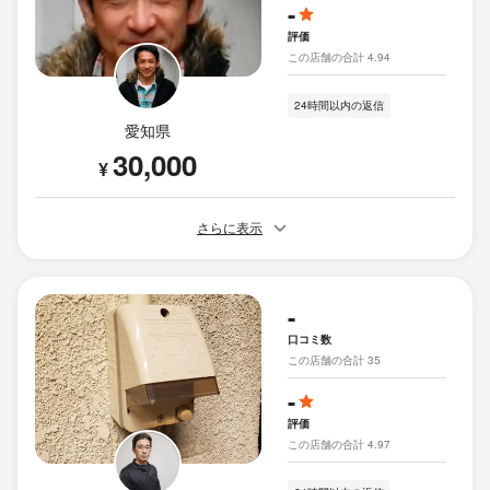
-
評価
この店舗の合計 4.94
24時間以内の返信
愛知県
30,000
¥
さらに表示
-
口コミ数
この店舗の合計 35
-
評価
この店舗の合計 4.97