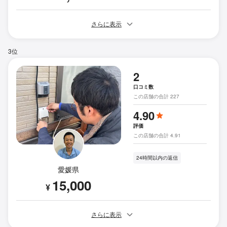
さらに表示
3位
2
口コミ数
この店舗の合計 227
4.90
評価
この店舗の合計 4.91
24時間以内の返信
愛媛県
15,000
¥
さらに表示