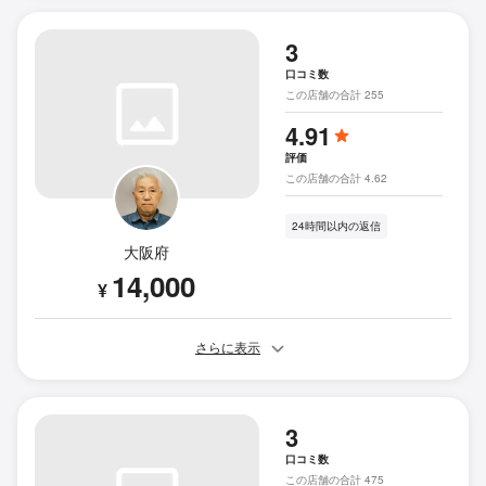
3
口コミ数
この店舗の合計 255
4.91
評価
この店舗の合計 4.62
24時間以内の返信
大阪府
14,000
¥
さらに表示
3
口コミ数
この店舗の合計 475