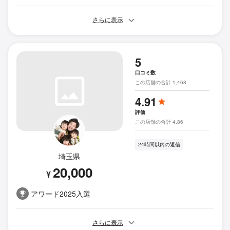
さらに表示
5
口コミ数
この店舗の合計 1,468
4.91
評価
この店舗の合計 4.86
24時間以内の返信
埼玉県
20,000
¥
アワード2025入選
さらに表示