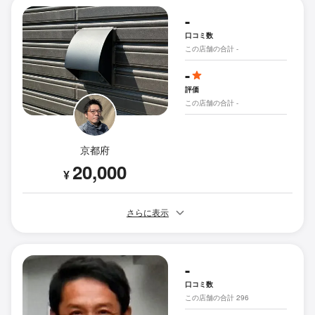
-
口コミ数
この店舗の合計 -
-
評価
この店舗の合計 -
京都府
20,000
¥
さらに表示
-
口コミ数
この店舗の合計 296