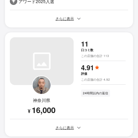
アワード2025入選
さらに表示
11
口コミ数
この店舗の合計 113
4.91
評価
この店舗の合計 4.92
24時間以内の返信
神奈川県
16,000
¥
さらに表示