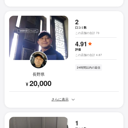
2
口コミ数
この店舗の合計 73
4.91
評価
この店舗の合計 4.87
24時間以内の返信
長野県
20,000
¥
さらに表示
1