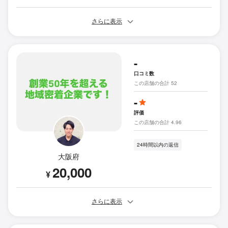
さらに表示
-
口コミ数
この店舗の合計 52
-
評価
この店舗の合計 4.96
24時間以内の返信
大阪府
20,000
¥
さらに表示