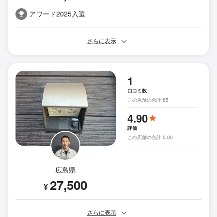
アワード2025入選
さらに表示
1
口コミ数
この店舗の合計 85
4.90
評価
この店舗の合計 5.00
広島県
27,500
¥
さらに表示