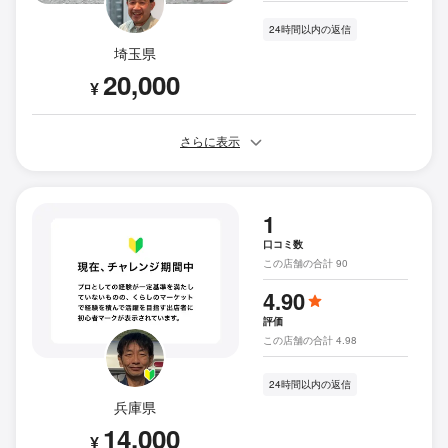
24時間以内の返信
埼玉県
20,000
¥
さらに表示
1
口コミ数
この店舗の合計 90
4.90
評価
この店舗の合計 4.98
24時間以内の返信
兵庫県
14,000
¥