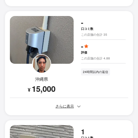
-
口コミ数
この店舗の合計 35
-
評価
この店舗の合計 4.88
24時間以内の返信
沖縄県
15,000
¥
さらに表示
1
口コミ数