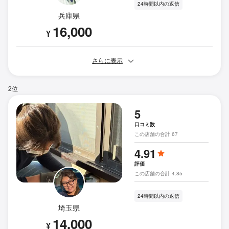
24時間以内の返信
兵庫県
16,000
¥
さらに表示
2位
5
口コミ数
この店舗の合計 67
4.91
評価
この店舗の合計 4.85
24時間以内の返信
埼玉県
14,000
¥