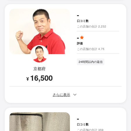
-
口コミ数
この店舗の合計 2,232
-
評価
この店舗の合計 4.75
24時間以内の返信
京都府
16,500
¥
さらに表示
-
口コミ数
この店舗の合計 359