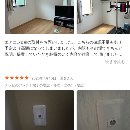
エアコン2台の取付をお願いしました。 こちらの確認不足もあり
予定より高額になってしまいましたが、内訳もその場できちんと
説明、提案していただき納得のいく内容で作業して頂けました。
予定外の作業もスムーズに行っていただき色々とご配慮いただき
続きを読む
助かりました。 お帰りになった後に気付きましたが、梱包してあ
った段ボールその他ゴミも持ち帰って頂いており室内もとても綺
麗でした。 暑い中気持ちのいいを作業ありがとうございました。
2026年7月16日・匿名さん
テレビのアンテナ端子の増設・修理（交換） / 増設