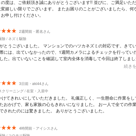
この度は、ご依頼頂き誠にありがとうございます!! 並びに、ご満足いた
大変嬉しい限りでございます。 またお困りのことがございましたら、何
とお申し付けください。
2週間前・匿名さん
除 / ネズミ駆除
がとうございました。 マンションでのハツカネズミの対応です。きて
際には、出ていなかったので、1週間カメラによるチェックを行ってい
した。出ていないことを確認して室内全体を消毒して今回は終了しまし
対応ありがとうございました
続き
3日前・aki44さん
スクリーニング / 在室・入居中
かけてきれいにしていただきました。 礼儀正しく、一生懸命に作業をし
たおかげで、家も家族の心もきれいになりました。 お一人で全ての作
でされたのには驚きました。 ありがとうございました。
4時間前・アイシスさん
除 / コウモリ駆除