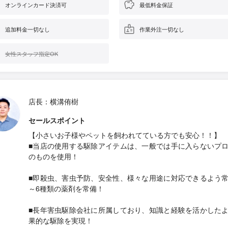
オンラインカード決済可
最低料金保証
追加料金一切なし
作業外注一切なし
女性スタッフ指定OK
店長：横溝侑樹
セールスポイント
【小さいお子様やペットを飼われてている方でも安心！！】
■当店の使用する駆除アイテムは、一般では手に入らないプ
のものを使用！
■即殺虫、害虫予防、安全性、様々な用途に対応できるよう
～6種類の薬剤を常備！
■長年害虫駆除会社に所属しており、知識と経験を活かした
果的な駆除を実現！