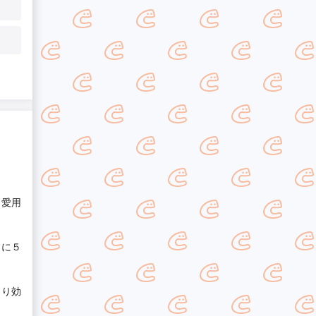
ロ愛用
常に５
より効