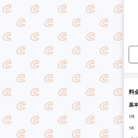
料
基
1R
1K