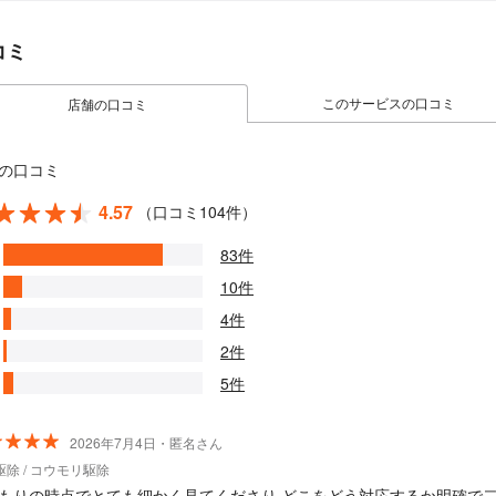
コミ
このサービスの口コミ
店舗の口コミ
の口コミ
4.57
（口コミ104件）
83件
10件
4件
2件
5件
2026年7月4日・匿名さん
除 / コウモリ駆除
もりの時点でとても細かく見てくださり どこをどう対応するか明確で