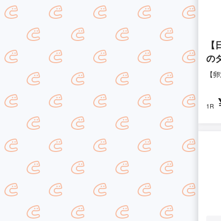
【
のダ
【卵
1R