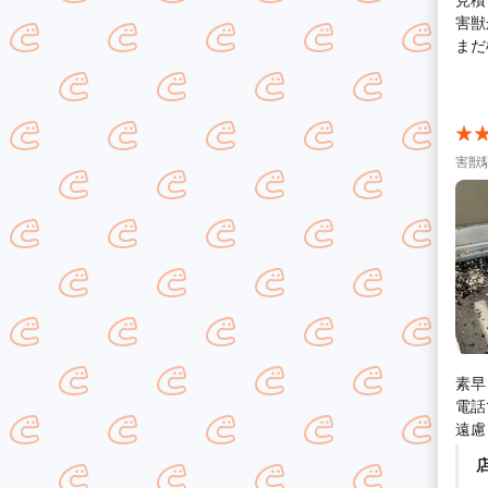
害獣
まだ
ました。(
が 
たと思います。 また
依頼
に取
害獣
素早
電話
遠慮