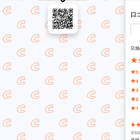
口
店舗
5
4
3
2
1
害獣駆
見積