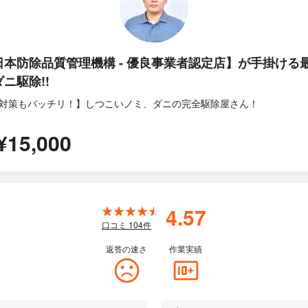
日本防除品質管理機構 - 優良事業者認定店】が手掛ける
ニ駆除!!
対策もバッチリ！】しつこいノミ、ダニの完全駆除屋さん！
¥15,000
4.57
口コミ
104
件
返答の速さ
作業実績