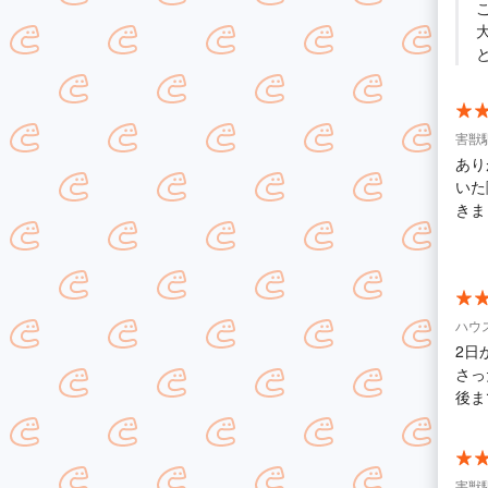
害獣駆
あり
いた
きま
訪問
ハウ
2日
さっ
後ま
害獣駆