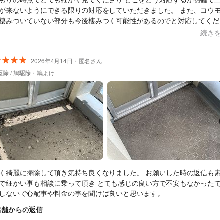
が来ないようにできる限りの対応をしていただきました。 また、コウ
棲みついていない部分も今後棲みつく可能性があるのでと対応してくだ
見積もり外だと思います) 不用品回収も同時に行っていただいたのです
続き
莫大な量の廃棄物が出たのにも関わらず かなり料金もサービスしていた
今回の駆除の際に雨戸の交換を勧められましたが 「僕らに
するよりご自身で交換された方が圧倒的に安いです。持ち上げるだけで
2026年4月14日・匿名さん
り外せるので」とあくまで顧客目線で考えてくださるので 最後の最後
駆除 / 鳩駆除・鳩よけ
心できました。 また何か困りごとができた時はこちらに依頼しようと思い
く綺麗に掃除して頂き気持ち良くなりました。 お願いした時の返信も
で細かい事も相談に乗って頂き とても感じの良い方で不安もなかった
しないで心配事や料金の事を聞けば良いと思います。
店舗からの返信