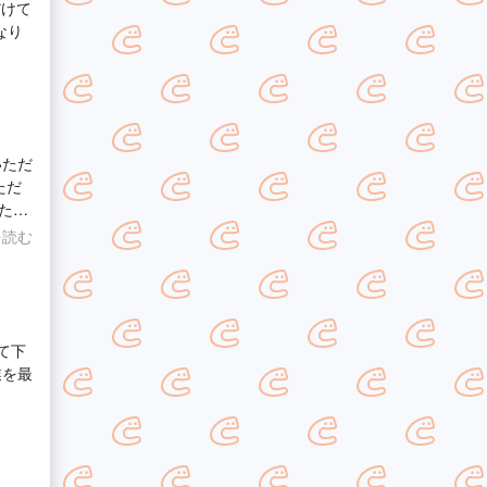
だけて
なり
いただ
ただ
た。
を読む
て下
業を最