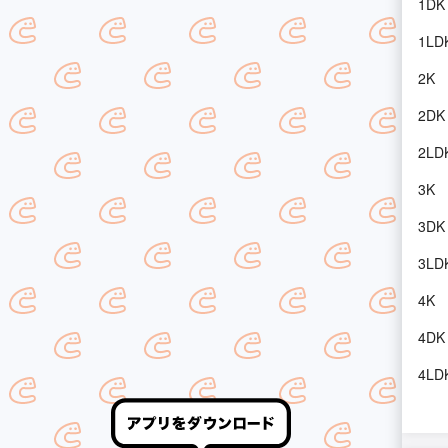
1DK
1LD
2K
2DK
2LD
3K
3DK
3LD
4K
4DK
4LD