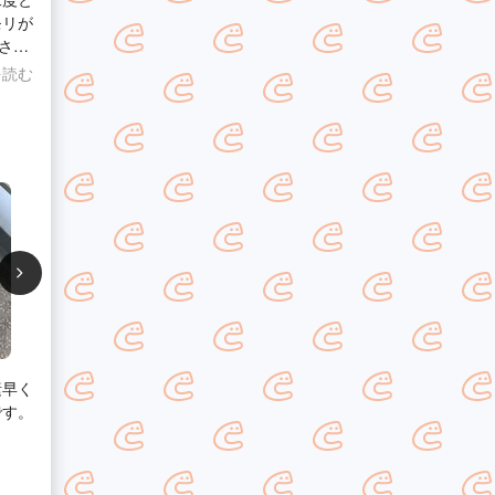
モリが
さい
を読む
だい
簡単
まで安
ます。
素早く
です。