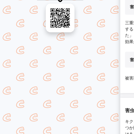
害
三重
する
た」
効果
害
被害
害虫
キク
つか
はあ