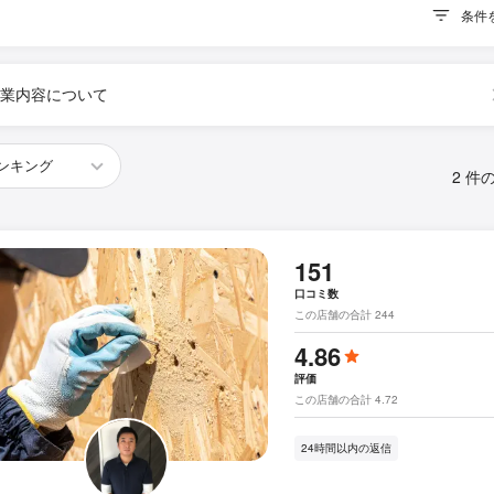
条件
業内容について
2 件
151
口コミ数
この店舗の合計 244
4.86
評価
この店舗の合計 4.72
24時間以内の返信