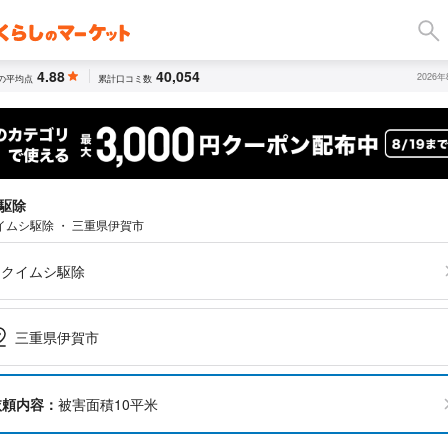
4.88
40,054
2026
の平均点
累計口コミ数
駆除
イムシ駆除 ・ 三重県伊賀市
キクイムシ駆除
三重県伊賀市
依頼内容：
被害面積10平米