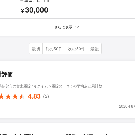
三重県四日市市
30,000
¥
さらに表示
最初
前の50件
次の50件
最後
計評価
県伊賀市の害虫駆除 / キクイムシ駆除の口コミの平均点と累計数
4.83
(5)
2026年