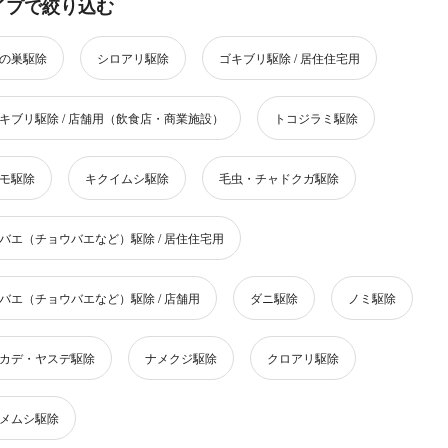
イプで絞り込む
の巣駆除
シロアリ駆除
ゴキブリ駆除 / 居住住宅用
キブリ駆除 / 店舗用（飲食店・商業施設）
トコジラミ駆除
モ駆除
キクイムシ駆除
毛虫・チャドクガ駆除
バエ（チョウバエなど）駆除 / 居住住宅用
バエ（チョウバエなど）駆除 / 店舗用
ダニ駆除
ノミ駆除
カデ・ヤスデ駆除
ナメクジ駆除
クロアリ駆除
メムシ駆除