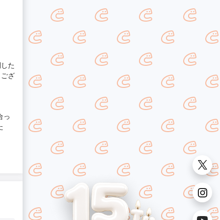
問した
うござ
合っ
た