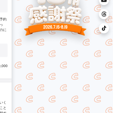
予約
っ
のに
,000
いく
こと
頼す