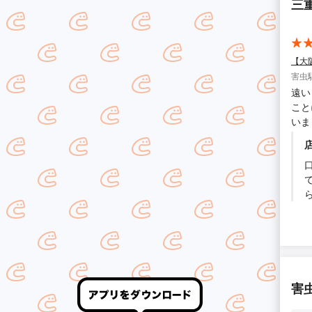
三
【大
害虫
遠い
こと
いま
害