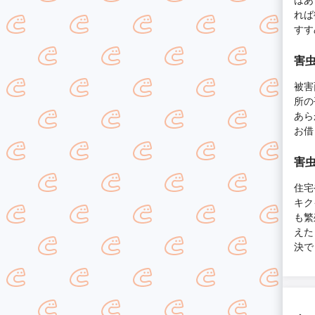
れば
すす
害虫
被害
所の
あら
お借
害虫
住宅
キク
も繁
えた
決で