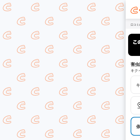
口コミ
害虫
キク