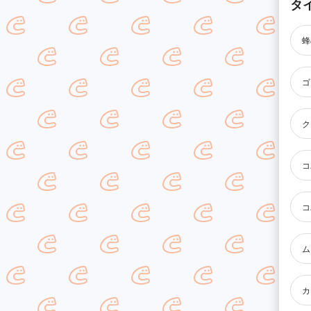
タ
蜂
ゴ
ク
コ
コ
ム
カ