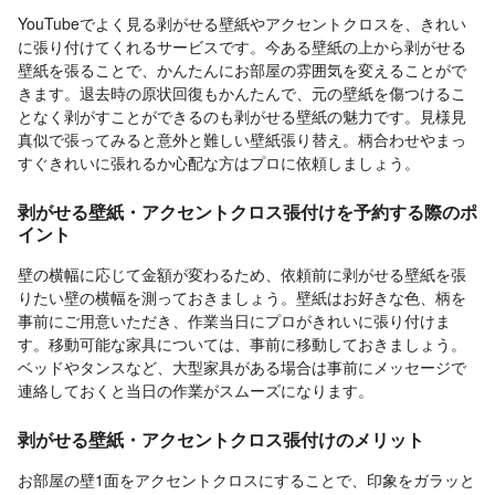
YouTubeでよく見る剥がせる壁紙やアクセントクロスを、きれい
に張り付けてくれるサービスです。今ある壁紙の上から剥がせる
壁紙を張ることで、かんたんにお部屋の雰囲気を変えることがで
きます。退去時の原状回復もかんたんで、元の壁紙を傷つけるこ
となく剥がすことができるのも剥がせる壁紙の魅力です。見様見
真似で張ってみると意外と難しい壁紙張り替え。柄合わせやまっ
すぐきれいに張れるか心配な方はプロに依頼しましょう。
剥がせる壁紙・アクセントクロス張付けを予約する際のポ
イント
壁の横幅に応じて金額が変わるため、依頼前に剥がせる壁紙を張
りたい壁の横幅を測っておきましょう。壁紙はお好きな色、柄を
事前にご用意いただき、作業当日にプロがきれいに張り付けま
す。移動可能な家具については、事前に移動しておきましょう。
ベッドやタンスなど、大型家具がある場合は事前にメッセージで
連絡しておくと当日の作業がスムーズになります。
剥がせる壁紙・アクセントクロス張付けのメリット
お部屋の壁1面をアクセントクロスにすることで、印象をガラッと