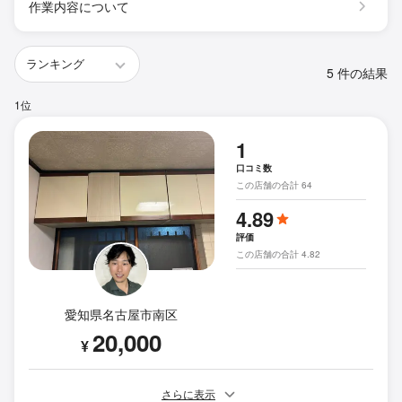
作業内容について
5 件の結果
1位
1
口コミ数
この店舗の合計 64
4.89
評価
この店舗の合計 4.82
愛知県名古屋市南区
20,000
¥
さらに表示