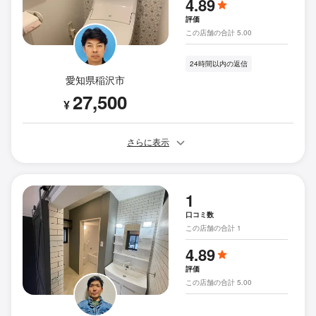
4.89
評価
この店舗の合計 5.00
24時間以内の返信
愛知県稲沢市
27,500
¥
さらに表示
1
口コミ数
この店舗の合計 1
4.89
評価
この店舗の合計 5.00