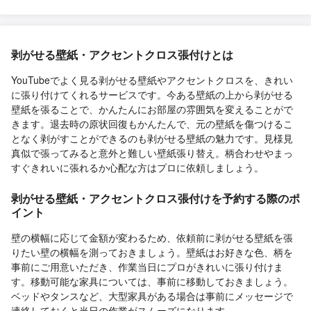
剥がせる壁紙・アクセントクロス張付けとは
YouTubeでよく見る剥がせる壁紙やアクセントクロスを、きれい
に張り付けてくれるサービスです。今ある壁紙の上から剥がせる
壁紙を張ることで、かんたんにお部屋の雰囲気を変えることがで
きます。退去時の原状回復もかんたんで、元の壁紙を傷つけるこ
となく剥がすことができるのも剥がせる壁紙の魅力です。見様見
真似で張ってみると意外と難しい壁紙張り替え。柄合わせやまっ
すぐきれいに張れるか心配な方はプロに依頼しましょう。
剥がせる壁紙・アクセントクロス張付けを予約する際のポ
イント
壁の横幅に応じて金額が変わるため、依頼前に剥がせる壁紙を張
りたい壁の横幅を測っておきましょう。壁紙はお好きな色、柄を
事前にご用意いただき、作業当日にプロがきれいに張り付けま
す。移動可能な家具については、事前に移動しておきましょう。
ベッドやタンスなど、大型家具がある場合は事前にメッセージで
連絡しておくと当日の作業がスムーズになります。