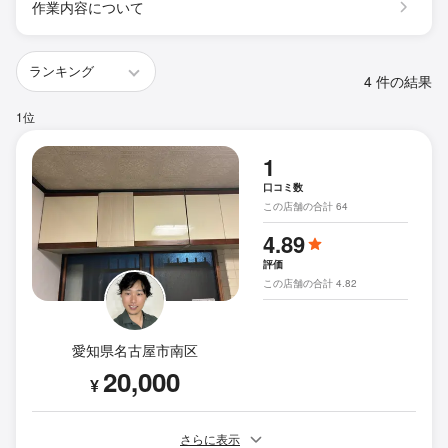
作業内容について
4 件の結果
1位
1
口コミ数
この店舗の合計 64
4.89
評価
この店舗の合計 4.82
愛知県名古屋市南区
20,000
¥
さらに表示