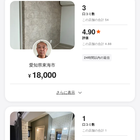
3
口コミ数
この店舗の合計 54
4.90
評価
この店舗の合計 4.88
24時間以内の返信
愛知県東海市
18,000
¥
さらに表示
1
口コミ数
この店舗の合計 1