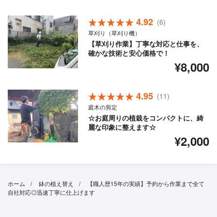
4.92
(6)
草刈り（草刈り機）
【草刈り作業】丁寧な対応と仕事を、
確かな技術と安心価格で！
¥8,000
4.95
(11)
庭木の剪定
☆お庭周りの植栽をコンパクトに、綺
麗な印象に整えます☆
¥2,000
ホーム
鉢の植え替え
【職人歴15年の実績】予約から作業まで全て
自社対応◎迅速丁寧に仕上げます