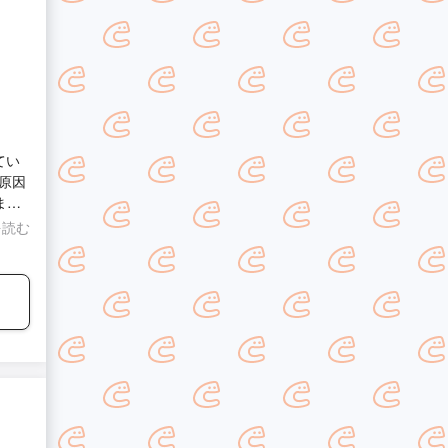
てい
原因
ま
を読む