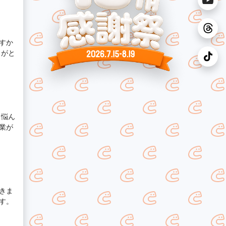
すか
りがと
と悩ん
業が
きま
す。