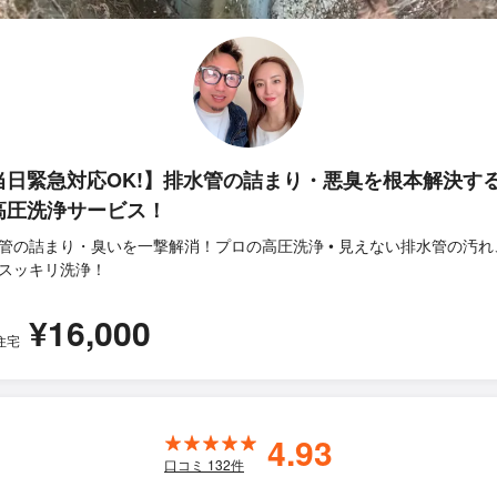
当日緊急対応OK!】排水管の詰まり・悪臭を根本解決す
高圧洗浄サービス！
管の詰まり・臭いを一撃解消！プロの高圧洗浄 • 見えない排水管の汚れ
スッキリ洗浄！
¥16,000
住宅
4.93
口コミ
132
件