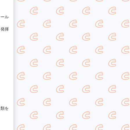
ケール
を発揮
種類を