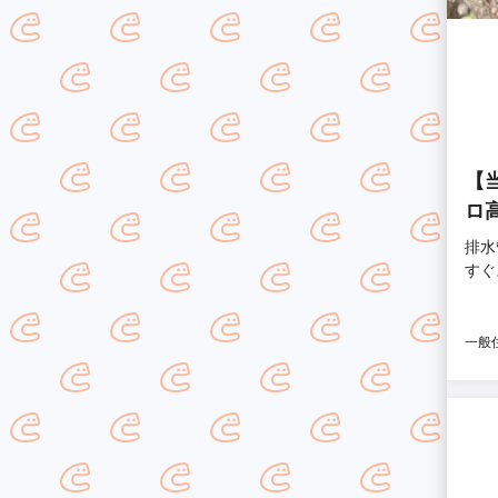
【
ロ
排水
すぐ
一般