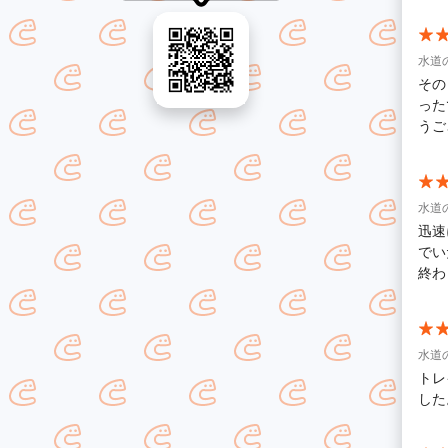
水道
その
った
うご
水道
迅速
でい
終わ
水道
トレ
した