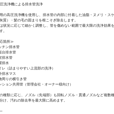
 高圧洗浄機による排水管洗浄
用の高圧洗浄機を使用し、排水管の内部に付着した油脂・ヌメリ・ス
灰質）・髪の毛の固まりを根こそぎ除去します。
は状況に応じて細かく調整し、管を傷めない範囲で最大限の洗浄効果
す。
応箇所≫
キッチン排水管
洗面台排水管
浴室排水管
洗濯排水
トイレ（詰まりやすい上流部の洗浄）
屋外排水マス
建物周りの横引き管
マンション共用管（管理会社・オーナー様向け）
の種類に応じ、ノズル（先端部）も回転ノズル・貫通ノズルなど複数
分け、汚れの除去率を最大限に高めます。
⸻