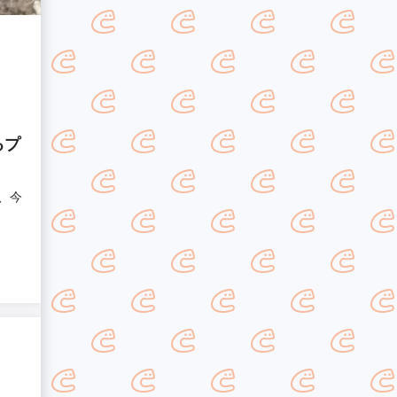
るプ
、今