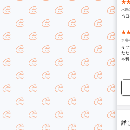
水道
当日
水道
キッ
ただ
や料
す！
詳