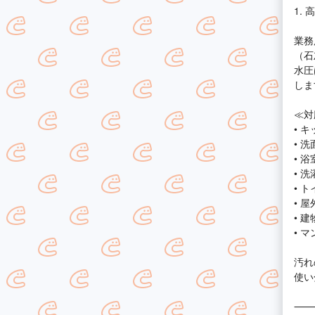
1.
業務
（石
水圧
しま
≪対
• 
• 
• 
• 
• 
• 
• 
• 
汚れ
使い