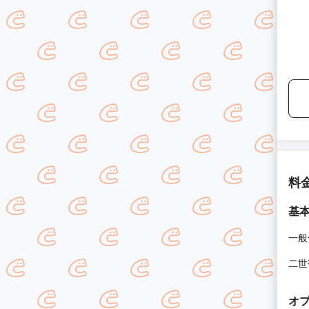
料
基
一般
二世
オ