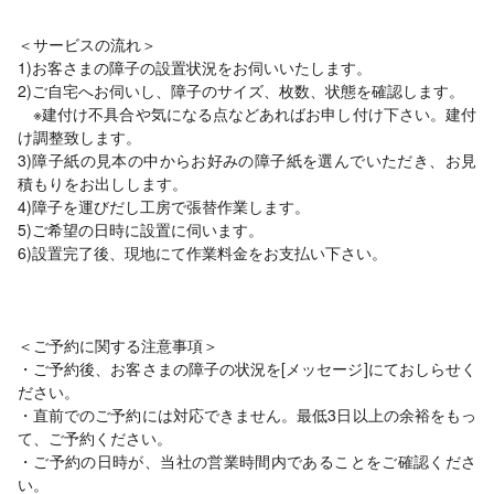
＜サービスの流れ＞
1)お客さまの障子の設置状況をお伺いいたします。
2)ご自宅へお伺いし、障子のサイズ、枚数、状態を確認します。
※建付け不具合や気になる点などあればお申し付け下さい。建付
け調整致します。
3)障子紙の見本の中からお好みの障子紙を選んでいただき、お見
積もりをお出しします。
4)障子を運びだし工房で張替作業します。
5)ご希望の日時に設置に伺います。
6)設置完了後、現地にて作業料金をお支払い下さい。
＜ご予約に関する注意事項＞
・ご予約後、お客さまの障子の状況を[メッセージ]にておしらせく
ださい。
・直前でのご予約には対応できません。最低3日以上の余裕をもっ
て、ご予約ください。
・ご予約の日時が、当社の営業時間内であることをご確認くださ
い。