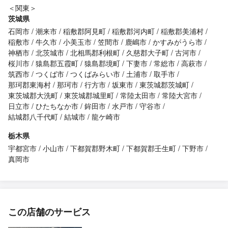
＜関東＞
茨城県
石岡市
潮来市
稲敷郡阿見町
稲敷郡河内町
稲敷郡美浦村
稲敷市
牛久市
小美玉市
笠間市
鹿嶋市
かすみがうら市
神栖市
北茨城市
北相馬郡利根町
久慈郡大子町
古河市
桜川市
猿島郡五霞町
猿島郡境町
下妻市
常総市
高萩市
筑西市
つくば市
つくばみらい市
土浦市
取手市
那珂郡東海村
那珂市
行方市
坂東市
東茨城郡茨城町
東茨城郡大洗町
東茨城郡城里町
常陸太田市
常陸大宮市
日立市
ひたちなか市
鉾田市
水戸市
守谷市
結城郡八千代町
結城市
龍ケ崎市
栃木県
宇都宮市
小山市
下都賀郡野木町
下都賀郡壬生町
下野市
真岡市
この店舗のサービス