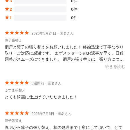
3
0件
2
0件
1
0件
2026年5月24日・匿名さん
障子張替え
網戸と障子の張り替えをお願いしました！ 終始迅速で丁寧なやり
取り・ご対応に感謝です。 まずメッセージのお返事が早く、日程
調整がスムーズにできました。 網戸の張り替えは、張り方につい
てしっかり説明を受け、スピーディー且つ丁寧に張り替えていた
続きを読む
だきました。即日仕上がりで助かりました。 障子の張り替えにつ
いても、障子の種類や各材質について、メリットデメリットをサ
ンプルを用いて丁寧に説明をしてもらいました。仕上がりも大満
3週間前・匿名さん
足です。 どの素材が良いか、顧客に寄り添って一緒に考えてくだ
ふすま張替え
さった点も良かったです。 お人柄の良さが伝わってきて、安心し
とても綺麗に仕上げていただきました！
てコミュニケーションが取れました。 また何か必要になればぜひ
ご依頼させていただきたいと思います。 この度は、誠にありがと
うございました！！
2026年7月6日・匿名さん
障子張替え
説明から障子の張り替え、棹の処理まで丁寧にして頂いて、とて