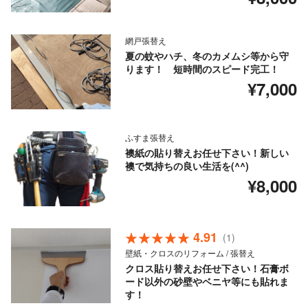
網戸張替え
夏の蚊やハチ、冬のカメムシ等から守
ります！ 短時間のスピード完工！
¥7,000
ふすま張替え
襖紙の貼り替えお任せ下さい！新しい
襖で気持ちの良い生活を(^^)
¥8,000
4.91
(1)
壁紙・クロスのリフォーム / 張替え
クロス貼り替えお任せ下さい！石膏ボ
ード以外の砂壁やベニヤ等にも貼れま
す！