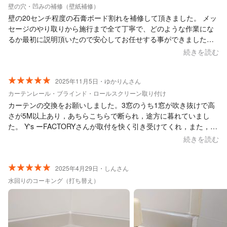
壁の穴・凹みの補修（壁紙補修）
壁の20センチ程度の石膏ボード割れを補修して頂きました。 メッ
セージのやり取りから施行まで全て丁寧で、どのような作業にな
るか最初に説明頂いたので安心してお任せする事ができました。
仕上がりにも満足しております。 ハウスメーカー修繕の金額に悩
続きを読む
んでいらっしゃる方がいましたら選択肢に入れてみた方が良いか
と思います。
2025年11月5日・ゆかりんさん
カーテンレール・ブラインド・ロールスクリーン取り付け
カーテンの交換をお願いしました。3窓のうち1窓が吹き抜けで高
さが5M以上あり，あちらこちらで断られ，途方に暮れていまし
た。 Y's ーFACTORYさんが取付を快く引き受けてくれ，また，完
璧な仕事をしてくださり，本当に感謝しています。 また，困りご
続きを読む
とがあれば頼みたいと，強く思います。 本当に有難うございまし
た。
2025年4月29日・しんさん
水回りのコーキング（打ち替え）