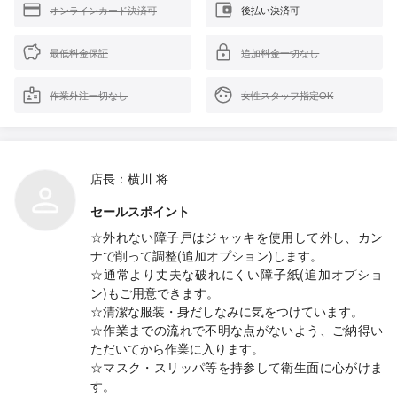
オンラインカード決済可
後払い決済可
最低料金保証
追加料金一切なし
作業外注一切なし
女性スタッフ指定OK
店長：横川 将
セールスポイント
☆外れない障子戸はジャッキを使用して外し、カン
ナで削って調整(追加オプション)します。
☆通常より丈夫な破れにくい障子紙(追加オプショ
ン)もご用意できます。
☆清潔な服装・身だしなみに気をつけています。
☆作業までの流れで不明な点がないよう、ご納得い
ただいてから作業に入ります。
☆マスク・スリッパ等を持参して衛生面に心がけま
す。