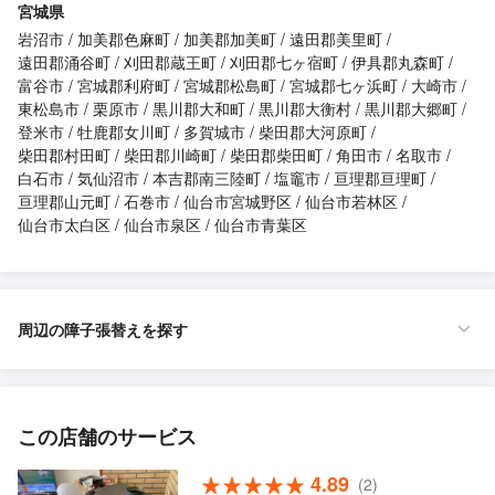
宮城県
岩沼市
加美郡色麻町
加美郡加美町
遠田郡美里町
遠田郡涌谷町
刈田郡蔵王町
刈田郡七ヶ宿町
伊具郡丸森町
富谷市
宮城郡利府町
宮城郡松島町
宮城郡七ヶ浜町
大崎市
東松島市
栗原市
黒川郡大和町
黒川郡大衡村
黒川郡大郷町
登米市
牡鹿郡女川町
多賀城市
柴田郡大河原町
柴田郡村田町
柴田郡川崎町
柴田郡柴田町
角田市
名取市
白石市
気仙沼市
本吉郡南三陸町
塩竈市
亘理郡亘理町
亘理郡山元町
石巻市
仙台市宮城野区
仙台市若林区
仙台市太白区
仙台市泉区
仙台市青葉区
周辺の障子張替えを探す
この店舗のサービス
4.89
(2)