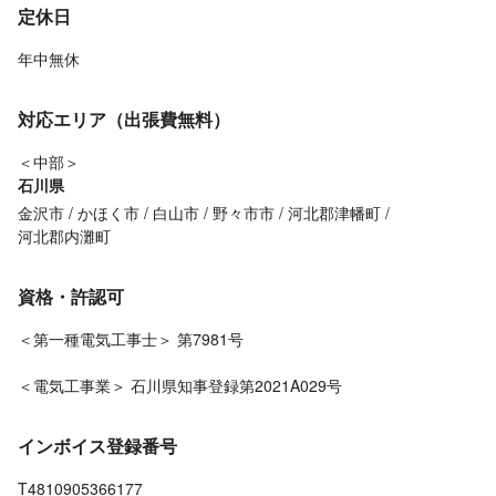
定休日
年中無休
対応エリア（出張費無料）
＜中部＞
石川県
金沢市
かほく市
白山市
野々市市
河北郡津幡町
河北郡内灘町
資格・許認可
＜第一種電気工事士＞ 第7981号
＜電気工事業＞ 石川県知事登録第2021A029号
インボイス登録番号
T4810905366177