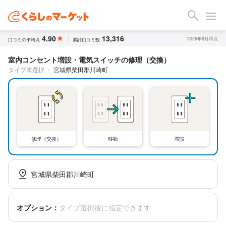
4.90
13,316
2026年8月時点
口コミの平均点
累計口コミ数
室内コンセント増設・電気スイッチの修理（交換）
タイプ未選択
・
宮城県柴田郡川崎町
修理（交換）
移動
増設
宮城県柴田郡川崎町
オプション：
タイプ選択後に指定できます