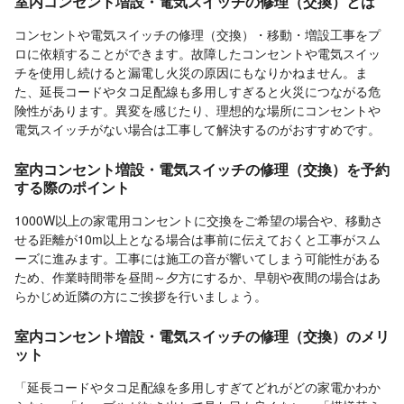
室内コンセント増設・電気スイッチの修理（交換）とは
コンセントや電気スイッチの修理（交換）・移動・増設工事をプ
ロに依頼することができます。故障したコンセントや電気スイッ
チを使用し続けると漏電し火災の原因にもなりかねません。ま
た、延長コードやタコ足配線も多用しすぎると火災につながる危
険性があります。異変を感じたり、理想的な場所にコンセントや
電気スイッチがない場合は工事して解決するのがおすすめです。
室内コンセント増設・電気スイッチの修理（交換）を予約
する際のポイント
1000W以上の家電用コンセントに交換をご希望の場合や、移動さ
せる距離が10m以上となる場合は事前に伝えておくと工事がスム
ーズに進みます。工事には施工の音が響いてしまう可能性がある
ため、作業時間帯を昼間～夕方にするか、早朝や夜間の場合はあ
らかじめ近隣の方にご挨拶を行いましょう。
室内コンセント増設・電気スイッチの修理（交換）のメリ
ット
「延長コードやタコ足配線を多用しすぎてどれがどの家電かわか