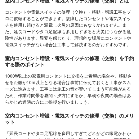
室内コンセント増設・電気スイッチの修理（交換）とは
コンセントや電気スイッチの修理（交換）・移動・増設工事をプ
ロに依頼することができます。故障したコンセントや電気スイッ
チを使用し続けると漏電し火災の原因にもなりかねません。ま
た、延長コードやタコ足配線も多用しすぎると火災につながる危
険性があります。異変を感じたり、理想的な場所にコンセントや
電気スイッチがない場合は工事して解決するのがおすすめです。
室内コンセント増設・電気スイッチの修理（交換）を予約
する際のポイント
1000W以上の家電用コンセントに交換をご希望の場合や、移動さ
せる距離が10m以上となる場合は事前に伝えておくと工事がスム
ーズに進みます。工事には施工の音が響いてしまう可能性がある
ため、作業時間帯を昼間～夕方にするか、早朝や夜間の場合はあ
らかじめ近隣の方にご挨拶を行いましょう。
室内コンセント増設・電気スイッチの修理（交換）のメリ
ット
「延長コードやタコ足配線を多用しすぎてどれがどの家電かわか