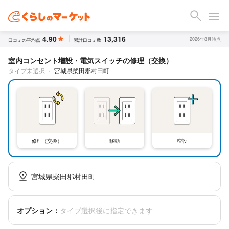
4.90
13,316
2026年8月時点
口コミの平均点
累計口コミ数
室内コンセント増設・電気スイッチの修理（交換）
タイプ未選択
・
宮城県柴田郡村田町
修理（交換）
移動
増設
宮城県柴田郡村田町
オプション：
タイプ選択後に指定できます