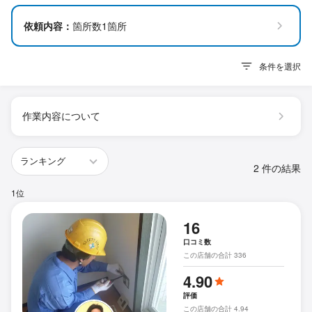
依頼内容：
箇所数1箇所
条件を選択
作業内容について
2 件の結果
1位
16
口コミ数
この店舗の合計 336
4.90
評価
この店舗の合計 4.94