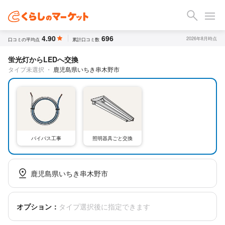
4.90
696
2026年8月時点
口コミの平均点
累計口コミ数
蛍光灯からLEDへ交換
タイプ未選択
・
鹿児島県いちき串木野市
バイパス工事
照明器具ごと交換
鹿児島県いちき串木野市
オプション：
タイプ選択後に指定できます