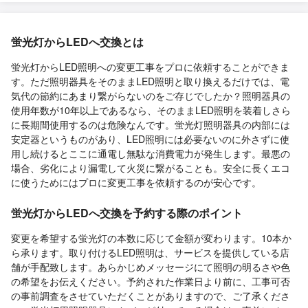
蛍光灯からLEDへ交換とは
蛍光灯からLED照明への変更工事をプロに依頼することができま
す。ただ照明器具をそのままLED照明と取り換えるだけでは、電
気代の節約にあまり繋がらないのをご存じでしたか？照明器具の
使用年数が10年以上であるなら、そのままLED照明を装着しさら
に長期間使用するのは危険なんです。蛍光灯照明器具の内部には
安定器というものがあり、LED照明には必要ないのに外さずに使
用し続けるとここに通電し無駄な消費電力が発生します。最悪の
場合、劣化により漏電して火災に繋がることも。安全に長くエコ
に使うためにはプロに変更工事を依頼するのが安心です。
蛍光灯からLEDへ交換を予約する際のポイント
変更を希望する蛍光灯の本数に応じて金額が変わります。10本か
ら承ります。取り付けるLED照明は、サービスを提供している店
舗が手配致します。あらかじめメッセージにて照明の明るさや色
の希望をお伝えください。予約された作業日より前に、工事可否
の事前調査をさせていただくことがありますので、ご了承くださ