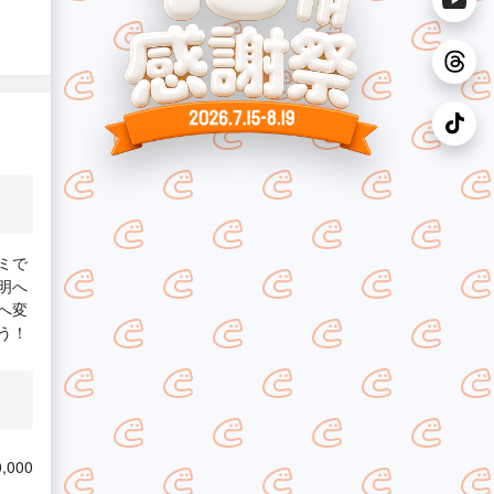
ミで
明へ
へ変
う！
,000