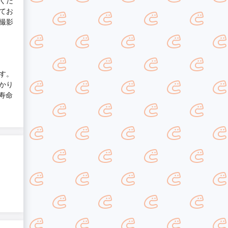
くだ
てお
撮影
す。
かり
寿命