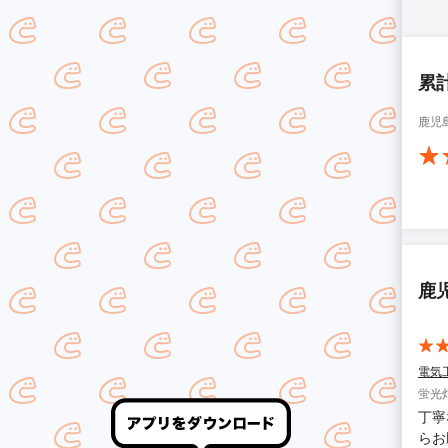
累
鹿児
鹿
電気
蛍光
丁寧
らお