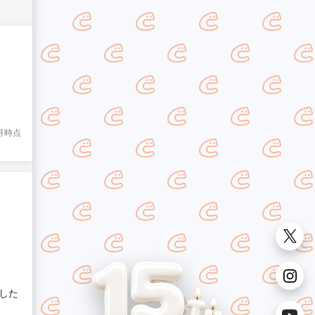
8月時点
した