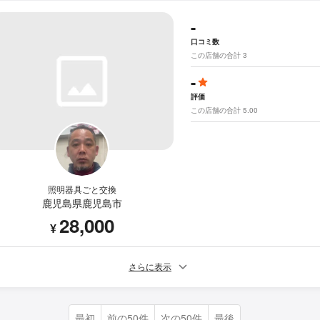
-
口コミ数
この店舗の合計 3
-
評価
この店舗の合計 5.00
照明器具ごと交換
鹿児島県鹿児島市
28,000
¥
さらに表示
最初
前の50件
次の50件
最後