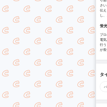
り前
さい
伝え
し、
蛍
プロ
電気
行う
が長
タ
バ