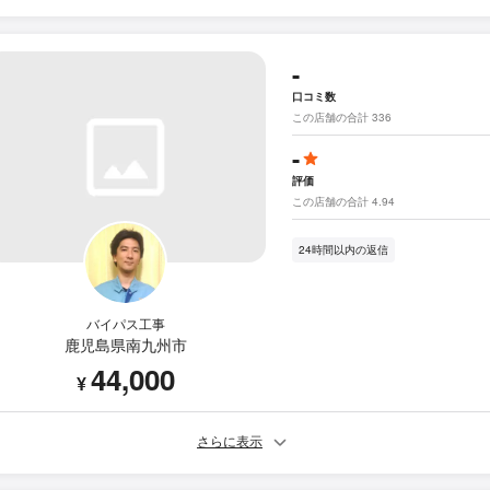
-
口コミ数
この店舗の合計 336
-
評価
この店舗の合計 4.94
24時間以内の返信
バイパス工事
鹿児島県南九州市
44,000
¥
さらに表示