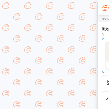
口コミ
蛍光
タイ