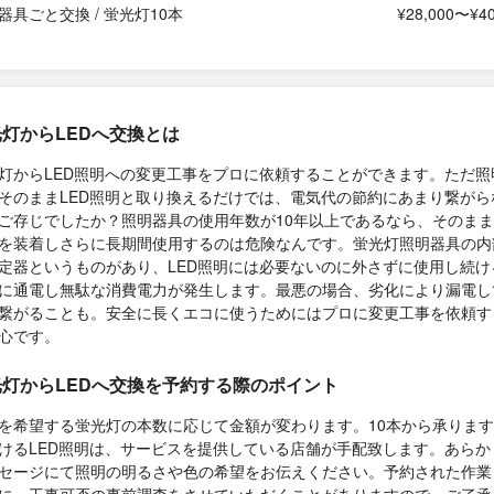
器具ごと交換 / 蛍光灯10本
¥28,000〜¥40
灯からLEDへ交換とは
灯からLED照明への変更工事をプロに依頼することができます。ただ照
そのままLED照明と取り換えるだけでは、電気代の節約にあまり繋がら
ご存じでしたか？照明器具の使用年数が10年以上であるなら、そのまま
を装着しさらに長期間使用するのは危険なんです。蛍光灯照明器具の内
定器というものがあり、LED照明には必要ないのに外さずに使用し続け
に通電し無駄な消費電力が発生します。最悪の場合、劣化により漏電し
繋がることも。安全に長くエコに使うためにはプロに変更工事を依頼す
心です。
光灯からLEDへ交換を予約する際のポイント
を希望する蛍光灯の本数に応じて金額が変わります。10本から承りま
けるLED照明は、サービスを提供している店舗が手配致します。あらか
セージにて照明の明るさや色の希望をお伝えください。予約された作業