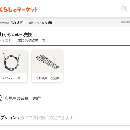
4.90
696
2026
の平均点
累計口コミ数
灯からLEDへ交換
プ未選択
・
鹿児島県薩摩川内市
バイパス工事
照明器具ごと交換
鹿児島県薩摩川内市
オプション：
タイプ選択後に指定できます