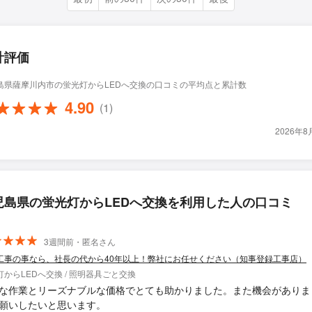
計評価
島県薩摩川内市の蛍光灯からLEDへ交換の口コミの平均点と累計数
4.90
(1)
2026年
児島県の蛍光灯からLEDへ交換を利用した人の口コミ
3週間前・匿名さん
工事の事なら、社長の代から40年以上！弊社にお任せください（知事登録工事店）
灯からLEDへ交換 / 照明器具ごと交換
な作業とリーズナブルな価格でとても助かりました。また機会がありま
願いしたいと思います。