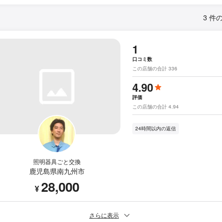
3 件
1
口コミ数
この店舗の合計 336
4.90
評価
この店舗の合計 4.94
24時間以内の返信
照明器具ごと交換
鹿児島県南九州市
28,000
¥
さらに表示