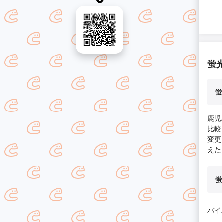
蛍
蛍
鹿児
比較
変更
えた
蛍
バイ