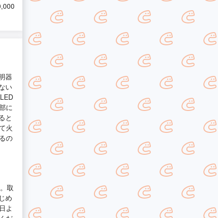
,000
明器
ない
LED
部に
ると
て火
るの
す。取
じめ
日よ