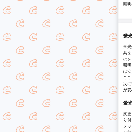
照明
蛍光
蛍光
具を
のを
照明
は安
ここ
災に
が安
蛍
変更
り付
メッ