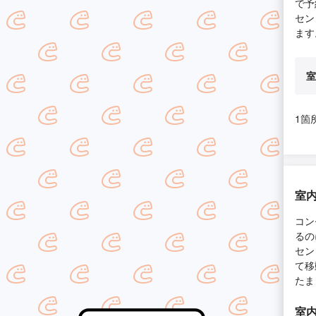
で予
セン
ます
室
1箇
室内
コン
るの
セン
て移
たま
室内