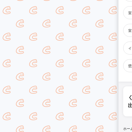
室
室
イ
壁
ホー