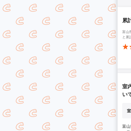
累
富山
と累
室
い
室
富山