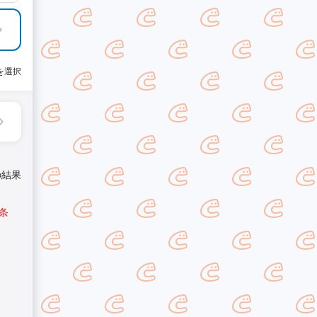
を選択
の結果
条