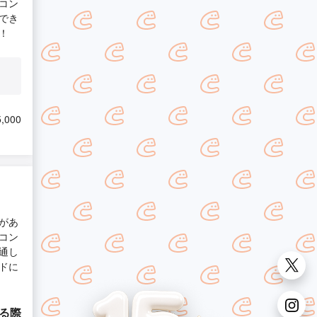
コン
でき
！
,000
があ
コン
通し
ドに
する際