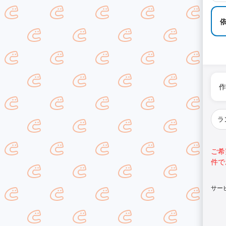
作
ご希
件で
サー