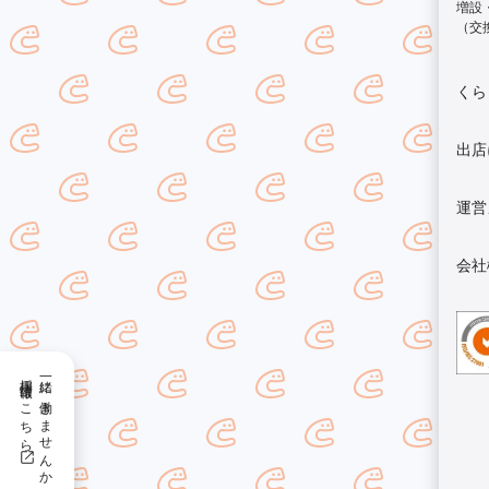
増設
（交
くら
出店
運営
会社
採用情報はこちら
一緒に働きませんか？