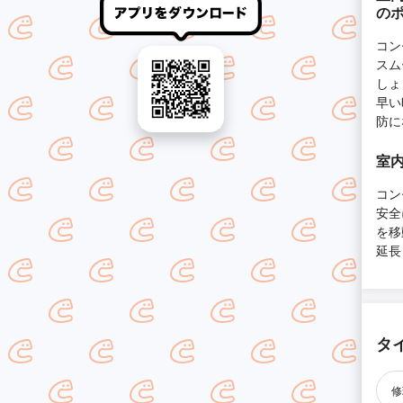
の
コン
スム
しょ
早い
防に
室内
コン
安全
を移
延長
タ
修