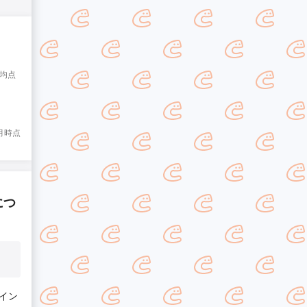
平均点
7月時点
につ
イン