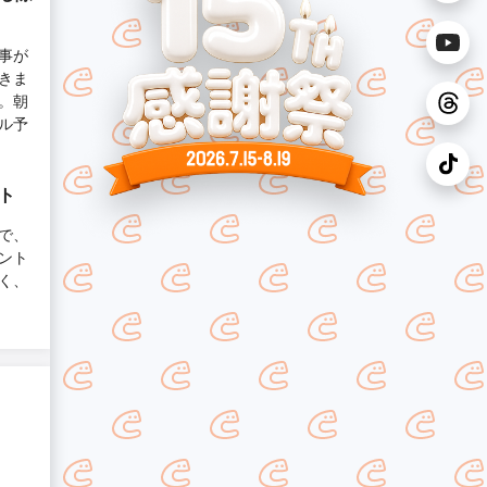
事が
きま
。朝
ル予
ト
で、
ント
く、