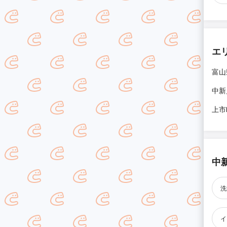
エ
富山
中新
上市
中
洗
イ