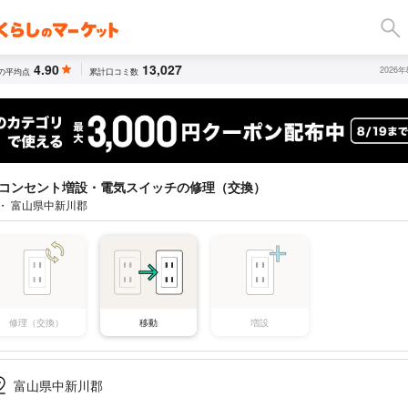
4.90
13,027
2026
の平均点
累計口コミ数
コンセント増設・電気スイッチの修理（交換）
 ・ 富山県中新川郡
修理（交換）
移動
増設
富山県中新川郡