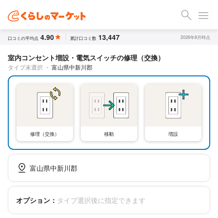
4.90
13,447
2026年8月時点
口コミの平均点
累計口コミ数
室内コンセント増設・電気スイッチの修理（交換）
タイプ未選択
・
富山県中新川郡
修理（交換）
移動
増設
富山県中新川郡
オプション：
タイプ選択後に指定できます