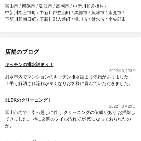
富山市
南砺市
砺波市
高岡市
中新川郡舟橋村
中新川郡上市町
中新川郡立山町
黒部市
魚津市
氷見市
下新川郡朝日町
下新川郡入善町
滑川市
射水市
小矢部市
店舗のブログ
キッチンの排水詰まり！
2022年3月23日
射水市内でマンションのキッチン排水詰まり依頼がありました。
上手く解消され流れが良くなりお客様に喜んでいただきました。
3LDKのクリーニング！
2022年3月23日
富山市内で、引っ越しに伴う クリーニングの依頼があり お掃除し
てきました。 特に玄関のタイル汚れてが 気になっておられたの
が、 ...