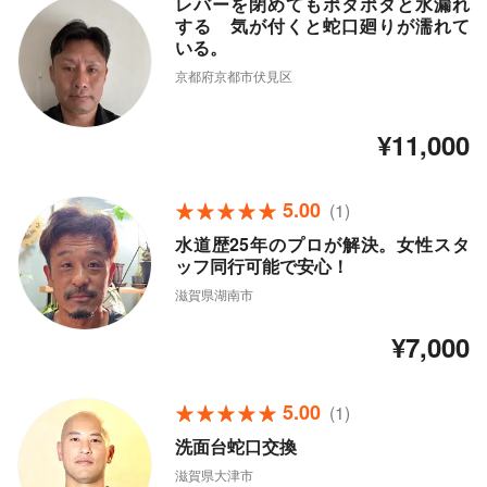
レバーを閉めてもポタポタと水漏れ
する 気が付くと蛇口廻りが濡れて
いる。
京都府京都市伏見区
¥11,000
5.00
(1)
水道歴25年のプロが解決。女性スタ
ッフ同行可能で安心！
滋賀県湖南市
¥7,000
5.00
(1)
洗面台蛇口交換
滋賀県大津市