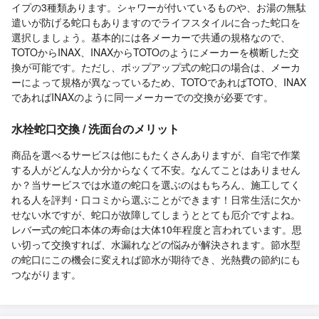
イプの3種類あります。シャワーが付いているものや、お湯の無駄
遣いが防げる蛇口もありますのでライフスタイルに合った蛇口を
選択しましょう。基本的には各メーカーで共通の規格なので、
TOTOからINAX、INAXからTOTOのようにメーカーを横断した交
換が可能です。ただし、ポップアップ式の蛇口の場合は、メーカ
ーによって規格が異なっているため、TOTOであればTOTO、INAX
であればINAXのように同一メーカーでの交換が必要です。
水栓蛇口交換 / 洗面台のメリット
商品を選べるサービスは他にもたくさんありますが、自宅で作業
する人がどんな人か分からなくて不安。なんてことはありません
か？当サービスでは水道の蛇口を選ぶのはもちろん、施工してく
れる人を評判・口コミから選ぶことができます！日常生活に欠か
せない水ですが、蛇口が故障してしまうととても厄介ですよね。
レバー式の蛇口本体の寿命は大体10年程度と言われています。思
い切って交換すれば、水漏れなどの悩みが解決されます。節水型
の蛇口にこの機会に変えれば節水が期待でき、光熱費の節約にも
つながります。