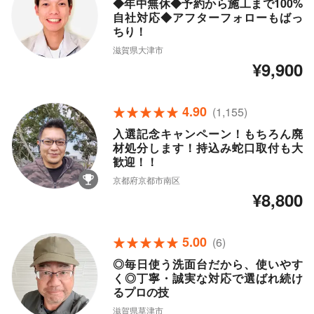
◆年中無休◆予約から施工まで100%
自社対応◆アフターフォローもばっ
ちり！
滋賀県大津市
¥9,900
4.90
(1,155)
入選記念キャンペーン！もちろん廃
材処分します！持込み蛇口取付も大
歓迎！！
京都府京都市南区
¥8,800
5.00
(6)
◎毎日使う洗面台だから、使いやす
く◎丁寧・誠実な対応で選ばれ続け
るプロの技
滋賀県草津市