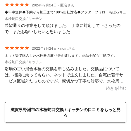
2024年9月24日・匿名さん
◆年中無休◆予約から施工まで100%自社対応◆アフターフォローもばっちり！
水栓蛇口交換 / キッチン
希望通りの作業をして頂けました。 丁寧に対応して下さったの
で、またお願いしたいと思いました。
2022年8月24日・nom.さん
ネット等で購入した水栓器具取り替え致します。商品手配も可能です。
水栓蛇口交換 / キッチン
浴場の古い混合水栓の交換を申し込みました。交換品について
は、相談に乗ってもらい、ネットで注文しました。自宅は若干サ
ービス区域外だったのですが、親切かつ丁寧な対応で、水栓周り
の清掃までやってくださり、行き届いた仕事ぶりでした。おスス
続きを読む
メです。
滋賀県野洲市の水栓蛇口交換 / キッチンの口コミをもっと見
る