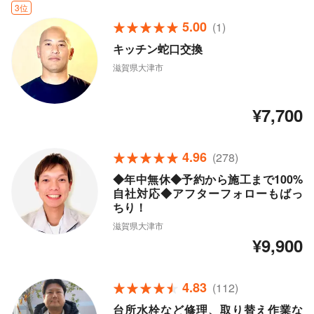
3位
5.00
(1)
キッチン蛇口交換
滋賀県大津市
¥7,700
4.96
(278)
◆年中無休◆予約から施工まで100%
自社対応◆アフターフォローもばっ
ちり！
滋賀県大津市
¥9,900
4.83
(112)
台所水栓など修理、取り替え作業な