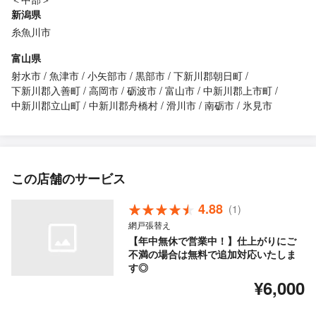
新潟県
糸魚川市
富山県
射水市
魚津市
小矢部市
黒部市
下新川郡朝日町
下新川郡入善町
高岡市
砺波市
富山市
中新川郡上市町
中新川郡立山町
中新川郡舟橋村
滑川市
南砺市
氷見市
この店舗のサービス
4.88
(1)
網戸張替え
【年中無休で営業中！】仕上がりにご
不満の場合は無料で追加対応いたしま
す◎
¥6,000