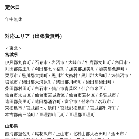
定休日
年中無休
対応エリア（出張費無料）
＜東北＞
宮城県
伊具郡丸森町
石巻市
岩沼市
大崎市
牡鹿郡女川町
角田市
刈田郡蔵王町
刈田郡七ヶ宿町
加美郡加美町
加美郡色麻町
栗原市
黒川郡大郷町
黒川郡大衡村
黒川郡大和町
気仙沼市
塩竈市
柴田郡大河原町
柴田郡川崎町
柴田郡柴田町
柴田郡村田町
白石市
仙台市青葉区
仙台市泉区
仙台市太白区
仙台市宮城野区
仙台市若林区
多賀城市
遠田郡美里町
遠田郡涌谷町
富谷市
登米市
名取市
東松島市
宮城郡七ヶ浜町
宮城郡松島町
宮城郡利府町
本吉郡南三陸町
亘理郡山元町
亘理郡亘理町
山形県
飽海郡遊佐町
尾花沢市
上山市
北村山郡大石田町
酒田市