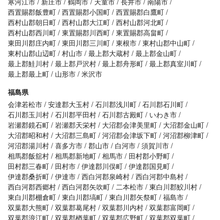
寒河江市
新庄市
鶴岡市
天童市
長井市
南陽市
西置賜郡飯豊町
西置賜郡小国町
西置賜郡白鷹町
西村山郡朝日町
西村山郡大江町
西村山郡河北町
西村山郡西川町
東置賜郡川西町
東置賜郡高畠町
東田川郡庄内町
東田川郡三川町
東根市
東村山郡中山町
東村山郡山辺町
村山市
最上郡大蔵村
最上郡金山町
最上郡鮭川村
最上郡戸沢村
最上郡舟形町
最上郡真室川町
最上郡最上町
山形市
米沢市
福島県
会津若松市
安達郡大玉村
石川郡浅川町
石川郡石川町
石川郡玉川村
石川郡平田村
石川郡古殿町
いわき市
岩瀬郡鏡石町
岩瀬郡天栄村
大沼郡会津美里町
大沼郡金山町
大沼郡昭和村
大沼郡三島町
河沼郡会津坂下町
河沼郡柳津町
河沼郡湯川村
喜多方市
郡山市
白河市
須賀川市
相馬郡飯舘村
相馬郡新地町
相馬市
田村郡小野町
田村郡三春町
田村市
伊達郡川俣町
伊達郡国見町
伊達郡桑折町
伊達市
西白河郡泉崎村
西白河郡中島村
西白河郡西郷村
西白河郡矢吹町
二本松市
東白川郡鮫川村
東白川郡棚倉町
東白川郡塙町
東白川郡矢祭町
福島市
双葉郡大熊町
双葉郡葛尾村
双葉郡川内村
双葉郡富岡町
双葉郡浪江町
双葉郡楢葉町
双葉郡広野町
双葉郡双葉町