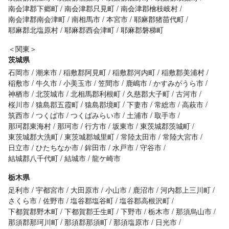
南会津郡下郷町
南会津郡只見町
南会津郡檜枝岐村
南会津郡南会津町
南相馬市
本宮市
耶麻郡猪苗代町
耶麻郡北塩原村
耶麻郡西会津町
耶麻郡磐梯町
＜関東＞
茨城県
石岡市
潮来市
稲敷郡阿見町
稲敷郡河内町
稲敷郡美浦村
稲敷市
牛久市
小美玉市
笠間市
鹿嶋市
かすみがうら市
神栖市
北茨城市
北相馬郡利根町
久慈郡大子町
古河市
桜川市
猿島郡五霞町
猿島郡境町
下妻市
常総市
高萩市
筑西市
つくば市
つくばみらい市
土浦市
取手市
那珂郡東海村
那珂市
行方市
坂東市
東茨城郡茨城町
東茨城郡大洗町
東茨城郡城里町
常陸太田市
常陸大宮市
日立市
ひたちなか市
鉾田市
水戸市
守谷市
結城郡八千代町
結城市
龍ケ崎市
栃木県
足利市
宇都宮市
大田原市
小山市
鹿沼市
河内郡上三川町
さくら市
佐野市
塩谷郡塩谷町
塩谷郡高根沢町
下都賀郡野木町
下都賀郡壬生町
下野市
栃木市
那須烏山市
那須郡那珂川町
那須郡那須町
那須塩原市
日光市