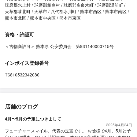
球磨郡水上村
球磨郡相良村
球磨郡多良木町
球磨郡湯前町
天草郡苓北町
天草市
八代郡氷川町
熊本市西区
熊本市南区
熊本市北区
熊本市中央区
熊本市東区
資格・許認可
＜古物商許可＞ 熊本県 公安委員会 第931140000715号
インボイス登録番号
T6810532342086
店舗のブログ
4月〜5月の予定につきまして
2025年4月24日
フューチャースマイル、代表の玉置です。 お陰様で4月、5月と予