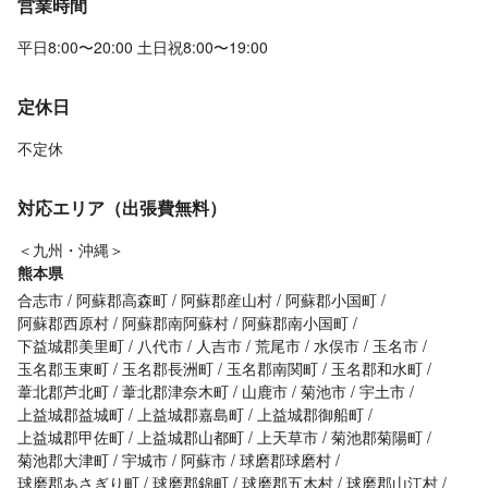
営業時間
平日8:00〜20:00 土日祝8:00〜19:00
定休日
不定休
対応エリア（出張費無料）
＜九州・沖縄＞
熊本県
合志市
阿蘇郡高森町
阿蘇郡産山村
阿蘇郡小国町
阿蘇郡西原村
阿蘇郡南阿蘇村
阿蘇郡南小国町
下益城郡美里町
八代市
人吉市
荒尾市
水俣市
玉名市
玉名郡玉東町
玉名郡長洲町
玉名郡南関町
玉名郡和水町
葦北郡芦北町
葦北郡津奈木町
山鹿市
菊池市
宇土市
上益城郡益城町
上益城郡嘉島町
上益城郡御船町
上益城郡甲佐町
上益城郡山都町
上天草市
菊池郡菊陽町
菊池郡大津町
宇城市
阿蘇市
球磨郡球磨村
球磨郡あさぎり町
球磨郡錦町
球磨郡五木村
球磨郡山江村