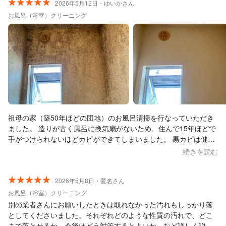
2026年5月12日・ゆいかさん
お風呂（浴室）クリーニング
祖母の家（築50年ほどの団地）のお風呂清掃を行なっていただき
ました。 造りが古く風呂に換気扇がないため、住んで15年ほどで
手がつけられないほどカビができてしまいました。 黒カビは健康
にも悪いと思いましたので、評価の高いフューチャースマイルさ
続きを読む
んに清掃の依頼させていただきました。 わたしは立ち会いが出来
なかったのですが、丁寧な対応で洗面台の清掃までサービスいた
だいたとのこと。 祖母も大変喜んでいました。 長年掃除していな
2026年5月8日・匿名さん
かったため、多少残ってしまっても仕方ないと思っていたのです
お風呂（浴室）クリーニング
が、ここまで綺麗にしていただけるとは思わず感無量です。 また
別の業者さんにお願いしたときは取れなかった汚れもしっかり落
機会がありましたらぜひ宜しくお願いいたします！
としてくださいました。それぞれどのような性質の汚れで、どこ
まで落とせるか、今後はどう対策するとよいか、など詳しく説明