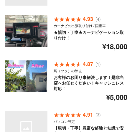
4.93
(4)
カーナビの出張取り付け / 国産車
★親切・丁寧★カーナビゲーション取
り付け！
¥18,000
4.87
(1)
蔦（ツタ）の除去
お客様のお困り事解決します！是非当
店へお任せください！キャッシュレス
対応！
¥5,000
4.91
(3)
パソコン設定
【親切・丁寧】豊富な経験と知識で安