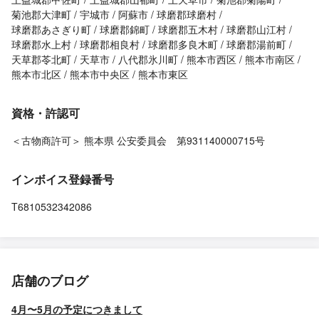
菊池郡大津町
宇城市
阿蘇市
球磨郡球磨村
球磨郡あさぎり町
球磨郡錦町
球磨郡五木村
球磨郡山江村
球磨郡水上村
球磨郡相良村
球磨郡多良木町
球磨郡湯前町
天草郡苓北町
天草市
八代郡氷川町
熊本市西区
熊本市南区
熊本市北区
熊本市中央区
熊本市東区
資格・許認可
＜古物商許可＞ 熊本県 公安委員会 第931140000715号
インボイス登録番号
T6810532342086
店舗のブログ
4月〜5月の予定につきまして