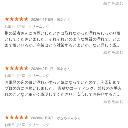
にも悪いと思いましたので、評価の高いフューチャースマイルさ
続きを読む
んに清掃の依頼させていただきました。 わたしは立ち会いが出来
なかったのですが、丁寧な対応で洗面台の清掃までサービスいた
だいたとのこと。 祖母も大変喜んでいました。 長年掃除していな
2026年5月8日・匿名さん
かったため、多少残ってしまっても仕方ないと思っていたのです
お風呂（浴室）クリーニング
が、ここまで綺麗にしていただけるとは思わず感無量です。 また
別の業者さんにお願いしたときは取れなかった汚れもしっかり落
機会がありましたらぜひ宜しくお願いいたします！
としてくださいました。それぞれどのような性質の汚れで、どこ
まで落とせるか、今後はどう対策するとよいか、など詳しく説明
していただき、納得感の高いサービス提供でした。
続きを読む
2026年2月1日・匿名さん
お風呂（浴室）クリーニング
お風呂の床の白い汚れがずっと気になっていたので、今回初めて
プロの方にお願いしました。 素材やコーティング、普段のお手入
れのことなど細かく説明してくださり、安心してお任せすること
ができました！ お風呂は床も壁も全てピカピカで大満足です！ ま
続きを読む
たお願いしたいです！
2026年3月3日・かなちゃんさん
お風呂（浴室）クリーニング