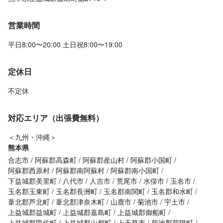
営業時間
平日8:00〜20:00 土日祝8:00〜19:00
定休日
不定休
対応エリア（出張費無料）
＜九州・沖縄＞
熊本県
合志市
阿蘇郡高森町
阿蘇郡産山村
阿蘇郡小国町
阿蘇郡西原村
阿蘇郡南阿蘇村
阿蘇郡南小国町
下益城郡美里町
八代市
人吉市
荒尾市
水俣市
玉名市
玉名郡玉東町
玉名郡長洲町
玉名郡南関町
玉名郡和水町
葦北郡芦北町
葦北郡津奈木町
山鹿市
菊池市
宇土市
上益城郡益城町
上益城郡嘉島町
上益城郡御船町
上益城郡甲佐町
上益城郡山都町
上天草市
菊池郡菊陽町