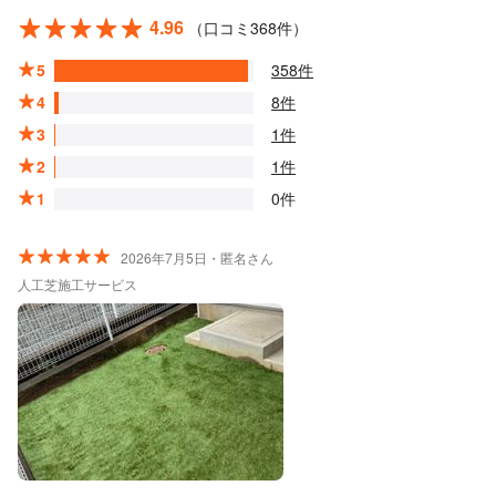
4.96
（口コミ368件）
5
358件
4
8件
3
1件
2
1件
1
0件
2026年7月5日・匿名さん
人工芝施工サービス