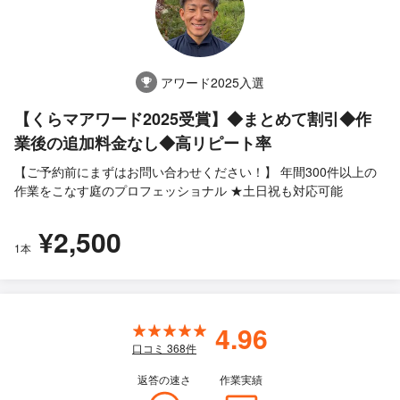
アワード2025入選
【くらマアワード2025受賞】◆まとめて割引◆作
業後の追加料金なし◆高リピート率
【ご予約前にまずはお問い合わせください！】 年間300件以上の
作業をこなす庭のプロフェッショナル ★土日祝も対応可能
¥2,500
1本
4.96
口コミ
368
件
返答の速さ
作業実績