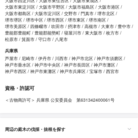
大阪市西淀川区
大阪市東住吉区
大阪市東成区
大阪市東淀川区
大阪市平野区
大阪市福島区
大阪市港区
大阪市都島区
大阪市淀川区
交野市
門真市
堺市北区
堺市堺区
堺市中区
堺市西区
堺市東区
堺市南区
堺市美原区
四條畷市
吹田市
摂津市
高槻市
大東市
豊中市
豊能郡豊能町
豊能郡能勢町
寝屋川市
東大阪市
枚方市
松原市
箕面市
守口市
八尾市
兵庫県
芦屋市
尼崎市
伊丹市
川西市
神戸市北区
神戸市須磨区
神戸市垂水区
神戸市中央区
神戸市長田区
神戸市灘区
神戸市西区
神戸市東灘区
神戸市兵庫区
宝塚市
西宮市
資格・許認可
＜古物商許可＞ 兵庫県 公安委員会 第631342400061号
周辺の庭木の伐採・抜根を探す