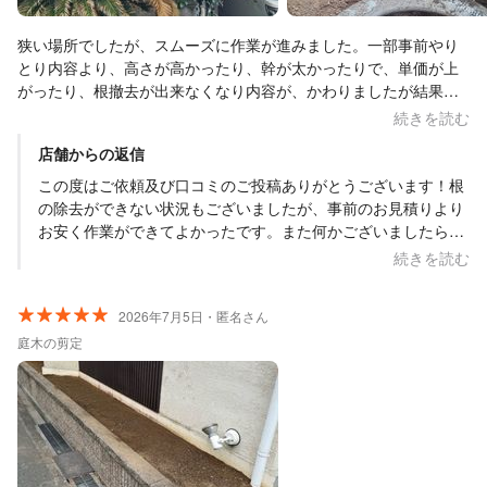
狭い場所でしたが、スムーズに作業が進みました。一部事前やり
とり内容より、高さが高かったり、幹が太かったりで、単価が上
がったり、根撤去が出来なくなり内容が、かわりましたが結果、
見積もりより安くなりました。根撤去ができない木は薬剤を使わ
続きを読む
れました。万が一、新芽がでたら無償対応されてくださるそうで
店舗からの返信
す。
この度はご依頼及び口コミのご投稿ありがとうございます！根
の除去ができない状況もございましたが、事前のお見積りより
お安く作業ができてよかったです。また何かございましたら、
お気軽にご相談ください。今後ともよろしくお願いいたしま
続きを読む
す。
2026年7月5日・匿名さん
庭木の剪定