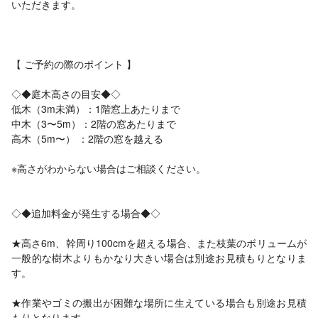
いただきます。
【 ご予約の際のポイント 】
◇◆庭木高さの目安◆◇
低木（3m未満）：1階窓上あたりまで
中木（3〜5m）：2階の窓あたりまで
高木（5m〜） ：2階の窓を越える
※高さがわからない場合はご相談ください。
◇◆追加料金が発生する場合◆◇
★高さ6m、幹周り100cmを超える場合、また枝葉のボリュームが
一般的な樹木よりもかなり大きい場合は別途お見積もりとなりま
す。
★作業やゴミの搬出が困難な場所に生えている場合も別途お見積
もりとなります。