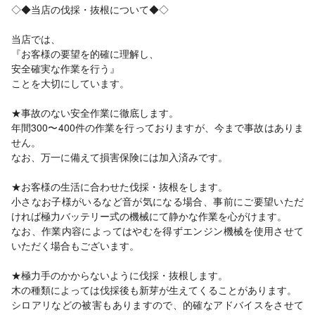
◇◆当店の伐採・抜根について◆◇
当店では、
『お客様の要望を的確に理解し、
安全確実な作業を行う』
ことを大切にしています。
★事故のない安全作業に徹底します。
年間300〜400件の作業を行っておりますが、今まで事故はありま
せん。
なお、万一に備えて損害保険には加入済みです。
★お客様の生活に合わせた伐採・抜根をします。
小さなお子様がいるなど音が気になる場合、事前にご要望いただ
ければ極力バッテリー式の機械にて静かな作業を心がけます。
なお、作業内容によってはやむを得ずエンジン機械を使用させて
いただく場合もございます。
★極力手のかからないように伐採・抜根します。
木の種類によっては伐採後も新芽が生えてくることがあります。
シロアリなどの被害もありますので、的確なアドバイスをさせて